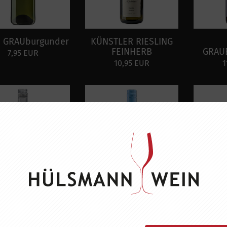
e GRAUburgunder
KÜNSTLER RIESLING
FEINHERB
GRAU
7,95 EUR
10,95 EUR
1
ACHER ROSÉ mit
SCHALES KERNER
SCHAL
der Rose
FEINHERB
HAL