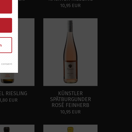
6,95 EUR
10,95 EUR
n
 consent
L RIESLING
KÜNSTLER
SPÄTBURGUNDER
1,80 EUR
ROSÉ FEINHERB
10,95 EUR