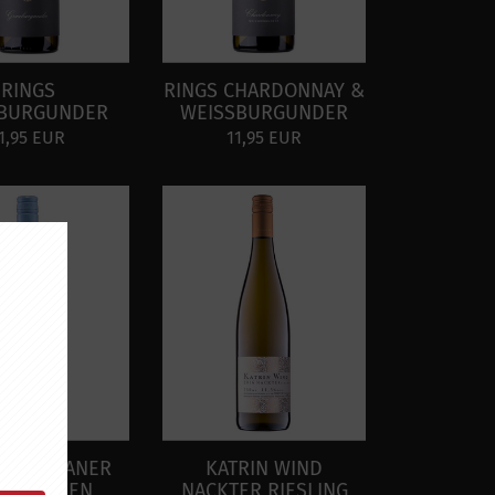
RINGS
RINGS CHARDONNAY &
BURGUNDER
WEISSBURGUNDER
1,95 EUR
11,95 EUR
ES SILVANER
KATRIN WIND
BTROCKEN
NACKTER RIESLING