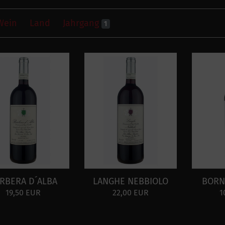
Wein
Land
Jahrgang
1
RBERA D´ALBA
LANGHE NEBBIOLO
BORN
19,50 EUR
22,00 EUR
1