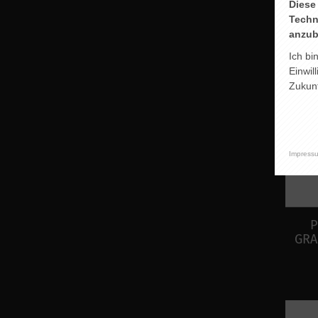
Diese
Techn
anzub
Ich bi
Einwil
Zukunf
Impress
P
GRA