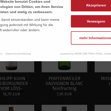
 Website benutzt Cookies und
6,90 EUR
6,95 EUR
Akzeptieren
ologien von Dritten, um ihren Service
ieten und stetig zu verbessern.
n damit einverstanden und kann meine
Verweigern
ligung jederzeit mit Wirkung für die
t widerrufen oder ändern.
mehr Informatione
um
Datenschutzerklärung
powered by HERR UND FRAU PIXEL cookie
HILIPP KUHN
PFAFFENWEILER
MOSE
UBURGUNDER -
SAUVIGNON BLANC
1
VOM LÖSS-
feinfruchtig
16,70 EUR
7,95 EUR