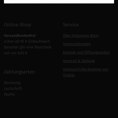
info
@huelsmann-wein.de
Online-Shop
Service
Versandkostenfrei
Über Hülsmann Wein
schon ab 95 € Einkaufswert.
Veranstaltungen
Darunter gilt eine Pauschale
Kontakt und Öffnungszeiten
von nur 6,95 €.
Versand & Zahlung
Umtausch/Rücknahme von
Zahlungsarten
Tickets
Rechnung
Lastschrift
PayPal