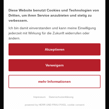
Diese Website benutzt Cookies und Technologien von
Dritten, um ihren Service anzubieten und stetig zu
verbessern.
Ich bin damit einverstanden und kann meine Einwilligung
Öffnungszeiten
Öffnungszeiten Haren
jederzeit mit Wirkung für die Zukunft widerrufen oder
Meppen
ändern.
Neuer Markt 16
Esterfelder Stiege 119
49733 Haren (Ems)
Akzeptieren
49716 Meppen
Dienstag bis Freitag
Montag bis Freitag
09.30–13.00 Uhr & 14.00–17.30
Verweigern
09.00–18.30 Uhr
uhr
Samstag
Samstag
09.00–16.00 Uhr
mehr Informationen
09.30–12.30 Uhr
Telefon Meppen
Telefon Haren
05931 847571
05932 7333916
Impressum
Datenschutzerklärung
E-Mail
powered by HERR UND FRAU PIXEL cookie consent