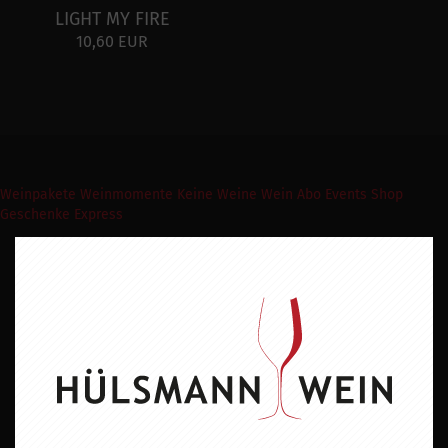
LIGHT MY FIRE
10,60 EUR
Weinpakete
Weinmomente
Keine Weine
Wein Abo
Events
Shop
Geschenke Express
Newsletter abonnieren