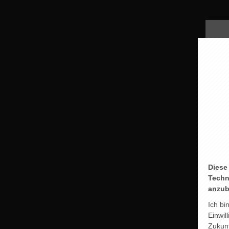
P
Diese
Techn
anzub
Ich bi
Einwil
Zukunf