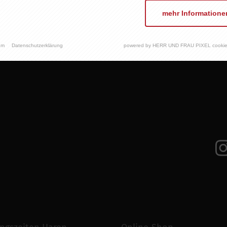
mehr Informatione
um
Datenschutzerklärung
powered by HERR UND FRAU PIXEL cookie
E
KEINE WEINE
WEIN ABO
EVENTS