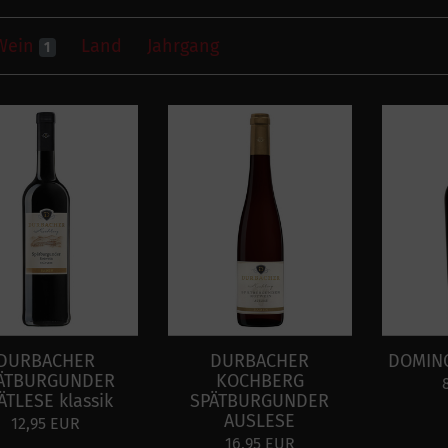
Wein
Land
Jahrgang
1
DURBACHER
DURBACHER
DOMIN
ÄTBURGUNDER
KOCHBERG
ÄTLESE klassik
SPÄTBURGUNDER
AUSLESE
12,95 EUR
16,95 EUR