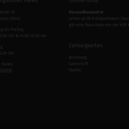
ngszeiten Haren
Online-Shop
Markt 16
Versandkostenfrei
Haren (Ems)
schon ab 95 € Einkaufswert. Dar
gilt eine Pauschale von nur 6,95 
g bis Freitag
3.00 Uhr & 14.00–17.30 uhr
Zahlungsarten
ag
2.30 Uhr
Rechnung
Lastschrift
n Haren
PayPal
7333916