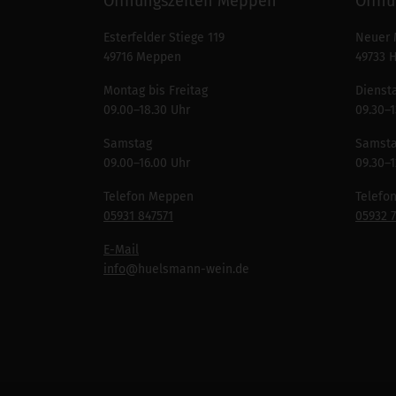
Öffnungszeiten Meppen
Öffnu
Esterfelder Stiege 119
Neuer 
49716 Meppen
49733 
Montag bis Freitag
Diensta
09.00–18.30 Uhr
09.30–1
Samstag
Samst
09.00–16.00 Uhr
09.30–1
Telefon Meppen
Telefo
05931 847571
05932 
E-Mail
info
@huelsmann-wein.de