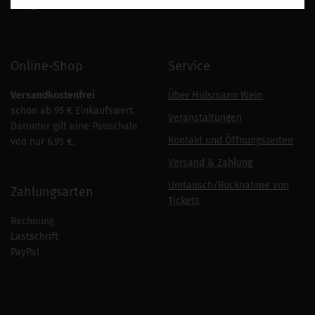
info
@huelsmann-wein.de
Online-Shop
Service
Versandkostenfrei
Über Hülsmann Wein
schon ab 95 € Einkaufswert.
Veranstaltungen
Darunter gilt eine Pauschale
Kontakt und Öffnungszeiten
von nur 6,95 €.
Versand & Zahlung
Umtausch/Rücknahme von
Zahlungsarten
Tickets
Rechnung
Lastschrift
PayPal