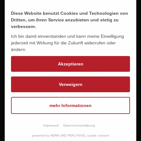
Diese Website benutzt Cookies und Technologien von
Dritten, um ihren Service anzubieten und stetig zu
verbessern.
Ich bin damit einverstanden und kann meine Einwilligung
Öffnungszeiten
Öffnungszeiten Haren
jederzeit mit Wirkung für die Zukunft widerrufen oder
Meppen
ändern.
Neuer Markt 16
Esterfelder Stiege 119
49733 Haren (Ems)
Akzeptieren
49716 Meppen
Dienstag bis Freitag
Montag bis Freitag
09.30–13.00 Uhr & 14.00–17.30
Verweigern
09.00–18.30 Uhr
uhr
Samstag
Samstag
09.00–16.00 Uhr
mehr Informationen
09.30–12.30 Uhr
Telefon Meppen
Telefon Haren
05931 847571
05932 7333916
Impressum
Datenschutzerklärung
E-Mail
powered by HERR UND FRAU PIXEL cookie consent