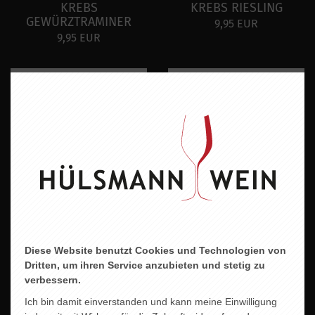
KREBS
KREBS RIESLING
GEWÜRZTRAMINER
9,95 EUR
9,95 EUR
Diese Website benutzt Cookies und Technologien von
KREBS ROSÉ
NIK WEIS RIESLING
Dritten, um ihren Service anzubieten und stetig zu
feinherb
9,60 EUR
verbessern.
9,80 EUR
Ich bin damit einverstanden und kann meine Einwilligung