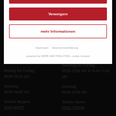
Newsletter abonnieren
Verweigern
mehr Informationen
Öffnungszeiten
Öffnungszeiten Haren
Meppen
Impressum
Datenschutzerklärung
Neuer Markt 16
Esterfelder Stiege 119
49733 Haren (Ems)
powered by HERR UND FRAU PIXEL cookie consent
49716 Meppen
Dienstag bis Freitag
Montag bis Freitag
09.30–13.00 Uhr & 14.00–17.30
09.00–18.30 Uhr
uhr
Samstag
Samstag
09.00–16.00 Uhr
09.30–12.30 Uhr
Telefon Meppen
Telefon Haren
05931 847571
05932 7333916