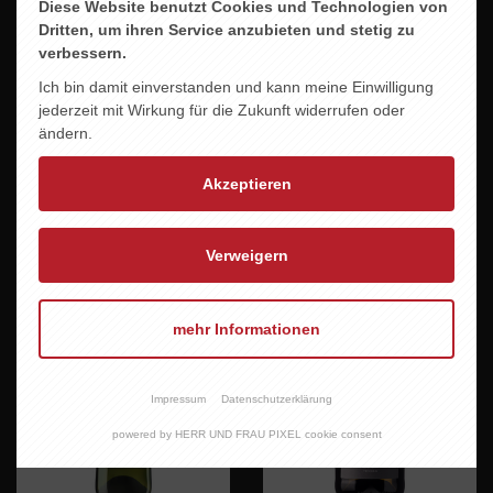
Diese Website benutzt Cookies und Technologien von
Dritten, um ihren Service anzubieten und stetig zu
verbessern.
Ich bin damit einverstanden und kann meine Einwilligung
jederzeit mit Wirkung für die Zukunft widerrufen oder
PHILIPP KUHN
MOSEL RIESLING
ändern.
GRAUBURGUNDER -VOM
11,80 EUR
LÖSS-
Akzeptieren
16,70 EUR
Verweigern
mehr Informationen
Impressum
Datenschutzerklärung
powered by HERR UND FRAU PIXEL cookie consent