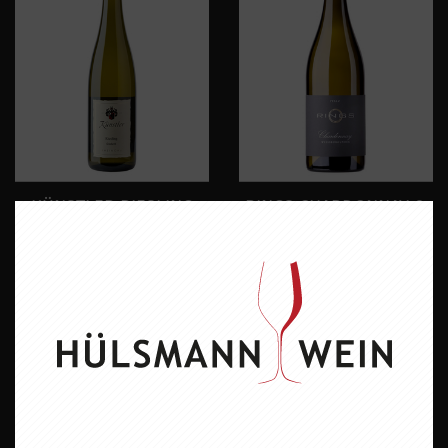
KÜNSTLER RIESLING
RINGS CHARDONNAY &
FEINHERB
WEISSBURGUNDER
10,95 EUR
11,95 EUR