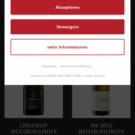
Akzeptieren
LINDENHOF
LINDENHOF
WEISSBURGUNDER
WEISSBURGUNDER
WINDESHEIM
SONNENMORGEN
Verweigern
13,60 EUR
18,50 EUR
mehr Informationen
Impressum
Datenschutzerklärung
powered by HERR UND FRAU PIXEL cookie consent
LINDENHOF
NIK WEIS
WEISSBURGUNDER
WEISSBURGUNDER