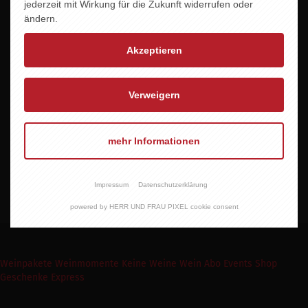
jederzeit mit Wirkung für die Zukunft widerrufen oder
ändern.
Akzeptieren
Verweigern
MARTIN REINFELD
MARTIN REINFELD
SYRAH ried seeberg
BLAUFRÄNKISCH
reserve ried ungerberg
mehr Informationen
12,95 EUR
16,95 EUR
Impressum
Datenschutzerklärung
powered by HERR UND FRAU PIXEL cookie consent
Weinpakete
Weinmomente
Keine Weine
Wein Abo
Events
Shop
Geschenke Express