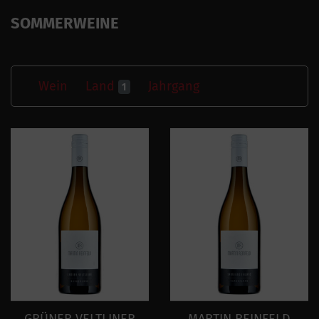
SOMMERWEINE
Wein
Land
Jahrgang
1