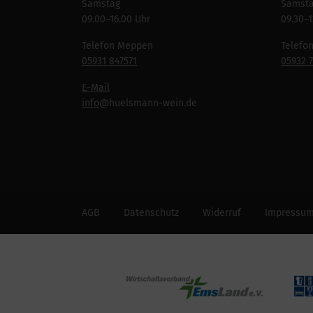
Samstag
Samst
09.00–16.00 Uhr
09.30–1
Telefon Meppen
Telefo
05931 847571
05932 
E-Mail
info
@huelsmann-wein.de
AGB
Datenschutz
Widerruf
Impressu