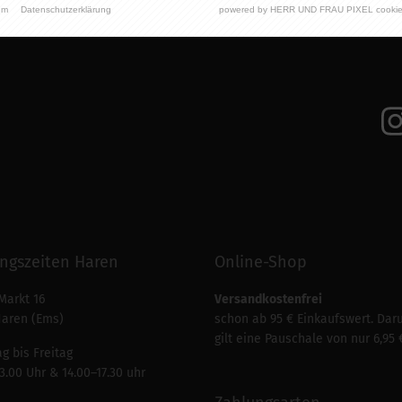
um
Datenschutzerklärung
powered by HERR UND FRAU PIXEL cookie
ngszeiten Haren
Online-Shop
Markt 16
Versandkostenfrei
Haren (Ems)
schon ab 95 € Einkaufswert. Dar
gilt eine Pauschale von nur 6,95 
g bis Freitag
3.00 Uhr & 14.00–17.30 uhr