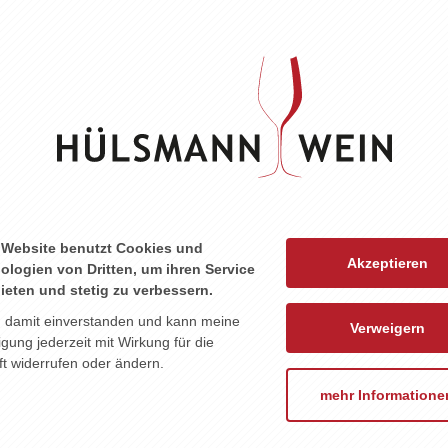
PATHY FOR THE
BORN TO BE WILD
HIGH
DEVIL
10,60 EUR
8,60 EUR
 Website benutzt Cookies und
Akzeptieren
ologien von Dritten, um ihren Service
ieten und stetig zu verbessern.
n damit einverstanden und kann meine
Verweigern
ligung jederzeit mit Wirkung für die
t widerrufen oder ändern.
E
KEINE WEINE
WEIN ABO
EVENTS
mehr Informatione