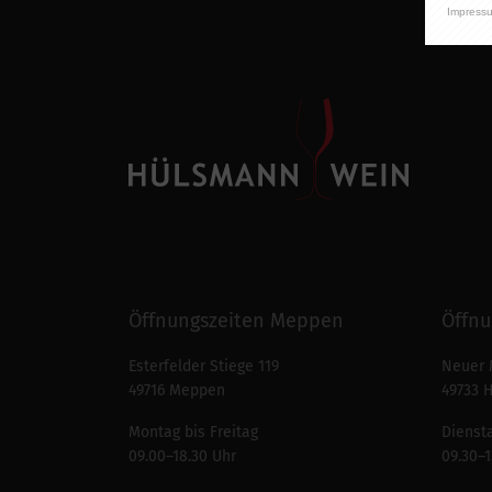
Impress
Öffnungszeiten Meppen
Öffnu
Esterfelder Stiege 119
Neuer 
49716 Meppen
49733 
Montag bis Freitag
Diensta
09.00–18.30 Uhr
09.30–1