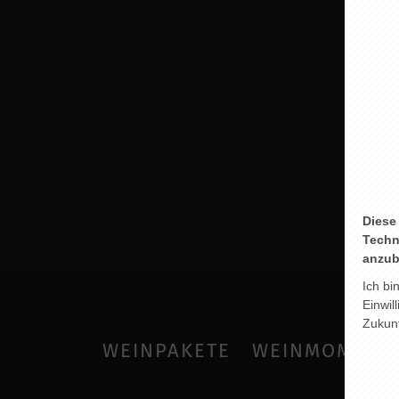
SYM
Diese
Techn
anzub
Ich bi
Einwil
Zukunf
WEINPAKETE
WEINMOMENT