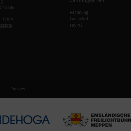
Zahlungsarten
ag
2.30 Uhr
Rechnung
Lastschrift
n Haren
PayPal
7333916
m
Cookies