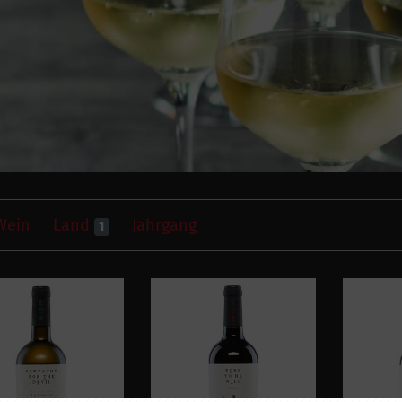
Wein
Land
Jahrgang
1