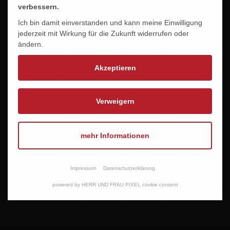
verbessern.
Ich bin damit einverstanden und kann meine Einwilligung
jederzeit mit Wirkung für die Zukunft widerrufen oder
ändern.
Akzeptieren
Verweigern
mehr Informationen
PLANTATION BLACK
PLANTATION PINEAPPLE
CASK
STIGGIN´S FANCY
Impressum
Datenschutzerklärung
28,95 EUR
39,95 EUR
powered by HERR UND FRAU PIXEL cookie consent