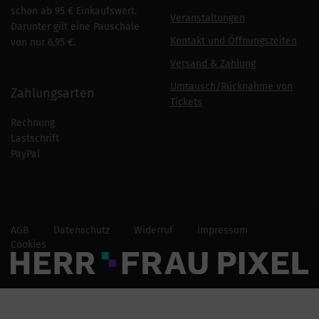
schon ab 95 € Einkaufswert.
Veranstaltungen
Darunter gilt eine Pauschale
Kontakt und Öffnungszeiten
von nur 6,95 €.
Versand & Zahlung
Umtausch/Rücknahme von
Zahlungsarten
Tickets
Rechnung
Lastschrift
PayPal
AGB
Datenschutz
Widerruf
Impressum
Cookies