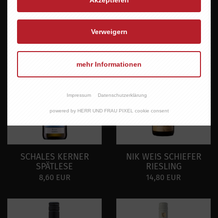
9,45 EUR
14,95 EUR
Verweigern
mehr Informationen
Impressum
Datenschutzerklärung
powered by HERR UND FRAU PIXEL cookie consent
SCHALES KERNER
NIK WEIS SCHIEFER
SPÄTLESE
RIESLING
8,60 EUR
14,80 EUR