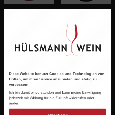
PRISECCO BIO ROSE
PFAFFENWEILER
alkoholfrei
SAUVIGNON BLANC
feinfruchtig
11,50 EUR
7,95 EUR
Diese Website benutzt Cookies und Technologien von
Dritten, um ihren Service anzubieten und stetig zu
verbessern.
Ich bin damit einverstanden und kann meine Einwilligung
jederzeit mit Wirkung für die Zukunft widerrufen oder
ändern.
SCHALES GELBER
SCHALES KANZLER
MUSKATELLER LIEBLICH
AUSLESE
Akzeptieren