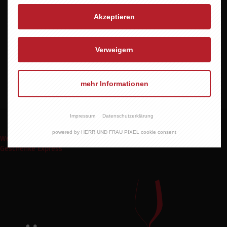
Akzeptieren
Alkoholgehalt
10,5 % vol.
Verweigern
Allergene
enthält Sulfite
mehr Informationen
Impressum
Datenschutzerklärung
powered by HERR UND FRAU PIXEL cookie consent
Weinpakete
Weinmomente
Keine Weine
Wein Abo
Events
Shop
Geschenke Express