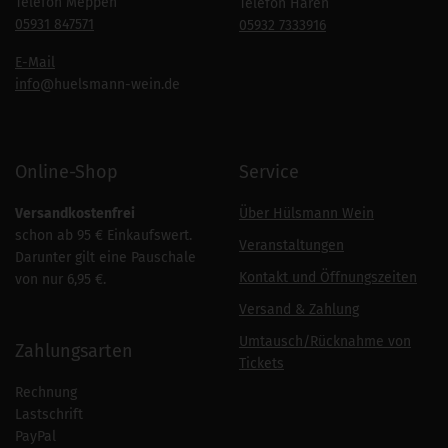
Telefon Meppen
Telefon Haren
05931 847571
05932 7333916
E-Mail
info
@huelsmann-wein.de
Online-Shop
Service
Versandkostenfrei
Über Hülsmann Wein
schon ab 95 € Einkaufswert.
Veranstaltungen
Darunter gilt eine Pauschale
Kontakt und Öffnungszeiten
von nur 6,95 €.
Versand & Zahlung
Umtausch/Rücknahme von
Zahlungsarten
Tickets
Rechnung
Lastschrift
PayPal