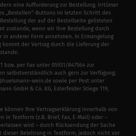
ern eine Aufforderung zur Bestellung. Irrtümer
s „Bestellen“-Buttons im letzten Schritt des
Bestellung der auf der Bestellseite gelisteten
t zustande, wenn wir Ihre Bestellung durch
er in anderer Form annehmen. In Ermangelung
 kommt der Vertrag durch die Lieferung der
ustande.
71 bzw. per Fax unter 05931/847564 zur
n selbstverständlich auch gern zur Verfügung.
o@huelsmann-wein.de sowie per Post unter
mann GmbH & Co. KG, Esterfelder Stiege 119,
e können Ihre Vertragserklärung innerhalb von
 Textform (z.B. Brief, Fax, E-Mail) oder –
berlassen wird – durch Rücksendung der Sache
t dieser Belehrung in Textform, jedoch nicht vor