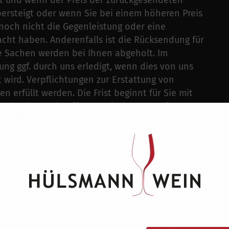
cht und wenn der Preis der zurückgesendeten
bersteigt oder wenn Sie bei einem höheren Preis
noch nicht die Gegenleistung oder eine
racht haben. Anderenfalls ist die Rücksendung für
ge Sachen werden bei Ihnen abgeholt. Im
ng ggf. durch uns erledigt, wenn dies von uns
 wird. Verpflichtungen zur Erstattung von
 erfüllt werden. Die Frist beginnt für Sie mit
 oder der Sache, für uns mit deren Empfang.
erden, falls nicht anders erwähnt, in 0,75 l
lb Deutschlands zuzüglich der anfallenden
er Eigentumsvorbehalt bis zur vollständigen
 Anlieferung durch Post, Paketdienst oder
tätigen. Dies erfolgt durch Unterschrift auf den
er Unterschrift erklärt der Kunde, dass die
lten Menge übereinstimmt. Vorliegend ist der
rbehalt vereinbart. Vor endgültigem Übergang