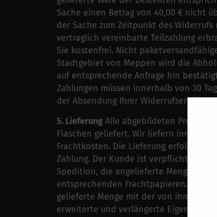
gelieferte Ware der bestellten entspri
Sache einen Betrag von 40,00 € nicht ü
der Sache zum Zeitpunkt des Widerrufs 
vertraglich vereinbarte Teilzahlung erb
Sie kostenfrei. Nicht paketversandfähi
Stadtgebiet von Meppen wird die Abholu
auf entsprechende Anfrage hin bestätigt
Zahlungen müssen innerhalb von 30 Tagen
der Absendung Ihrer Widerrufserklärung
5. Lieferung
Alle abgebildeten Produkte w
Flaschen geliefert. Wir liefern innerha
Frachtkosten. Die Lieferung erfolgt unt
Zahlung. Der Kunde ist verpflichtet, bei
Spedition, die angelieferte Menge zu bes
entsprechenden Frachtpapieren. Mit sein
gelieferte Menge mit der von ihm bestel
erweiterte und verlängerte Eigentumsvo