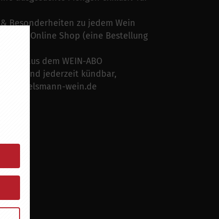
 & Besonderheiten zu jedem Wein
nserem Online Shop (eine Bestellung
 Weine aus dem WEIN-ABO
ufzeit und jederzeit kündbar,
nfo@huelsmann-wein.de
ratis