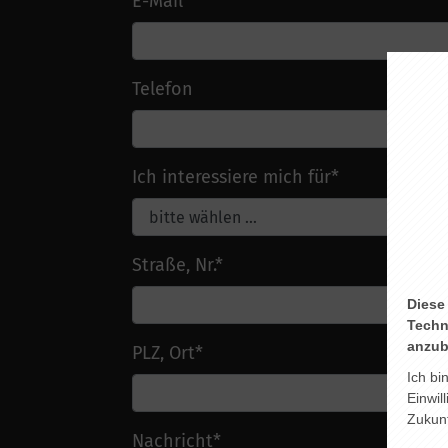
E-Mail
*
Telefon
Ich interessiere mich für
*
Straße, Nr.
*
Diese
Techn
anzub
PLZ, Ort
*
Ich bi
Einwil
Zukunf
Nachricht
*