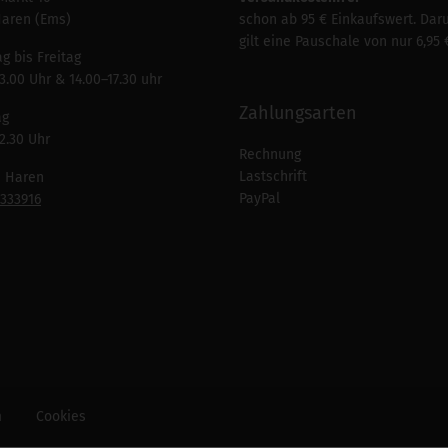
Haren (Ems)
schon ab 95 € Einkaufswert. Dar
gilt eine Pauschale von nur 6,95 
g bis Freitag
3.00 Uhr & 14.00–17.30 uhr
Zahlungsarten
ag
2.30 Uhr
Rechnung
Lastschrift
n Haren
PayPal
7333916
m
Cookies