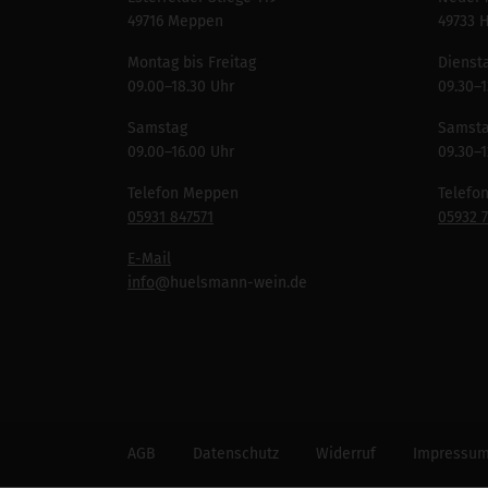
49716 Meppen
49733 
Montag bis Freitag
Diensta
09.00–18.30 Uhr
09.30–1
Samstag
Samst
09.00–16.00 Uhr
09.30–1
Telefon Meppen
Telefo
05931 847571
05932 
E-Mail
info
@huelsmann-wein.de
AGB
Datenschutz
Widerruf
Impressu