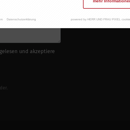
mehr Informatione
um
Datenschutzerklärung
powered by HERR UND FRAU PIXEL cookie
gelesen und akzeptiere
der.