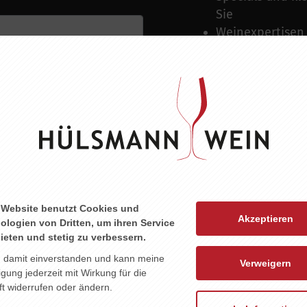
Sie
Weinexpertisen
10% Rabatt in u
pro Monat)
10% Rabatt auf
Keine Mindestla
Kündigung an i
Versandkosten g
 Website benutzt Cookies und
Akzeptieren
ologien von Dritten, um ihren Service
ieten und stetig zu verbessern.
n damit einverstanden und kann meine
Verweigern
ligung jederzeit mit Wirkung für die
t widerrufen oder ändern.