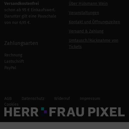
Versandkostenfrei
Über Hülsmann Wein
schon ab 95 € Einkaufswert.
Veranstaltungen
Darunter gilt eine Pauschale
Kontakt und Öffnungszeiten
von nur 6,95 €.
Versand & Zahlung
Umtausch/Rücknahme von
Zahlungsarten
Tickets
Rechnung
Lastschrift
PayPal
AGB
Datenschutz
Widerruf
Impressum
Cookies