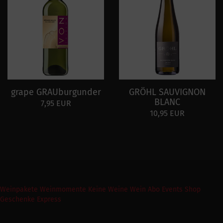
grape GRAUburgunder
GRÖHL SAUVIGNON
BLANC
7,95 EUR
10,95 EUR
Weinpakete
Weinmomente
Keine Weine
Wein Abo
Events
Shop
Geschenke Express