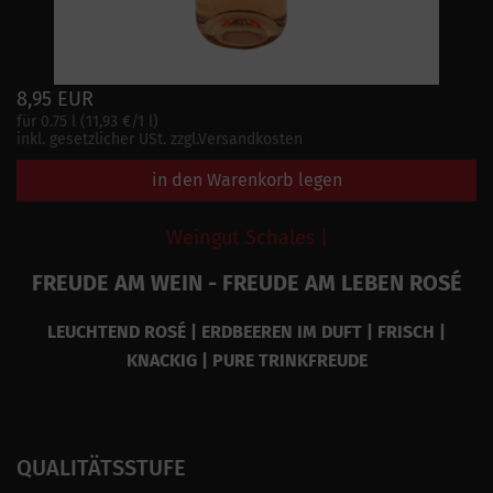
8,95 EUR
für 0.75 l (11,93 €/1 l)
inkl. gesetzlicher USt. zzgl.Versandkosten
in den Warenkorb legen
Weingut Schales |
FREUDE AM WEIN - FREUDE AM LEBEN ROSÉ
LEUCHTEND ROSÉ | ERDBEEREN IM DUFT | FRISCH |
KNACKIG | PURE TRINKFREUDE
QUALITÄTSSTUFE