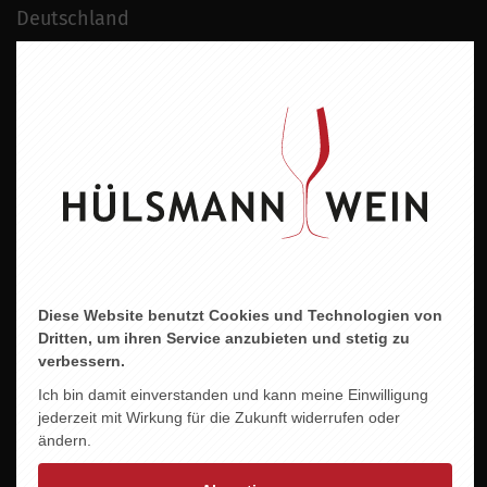
Deutschland
Region
Rheinhessen
Jahrgang
2024
Alkoholgehalt
11 % vol.
Allergene
Enthält Sulfite
Diese Website benutzt Cookies und Technologien von
Dritten, um ihren Service anzubieten und stetig zu
verbessern.
Ich bin damit einverstanden und kann meine Einwilligung
jederzeit mit Wirkung für die Zukunft widerrufen oder
ändern.
ZU DIESEM PRODUKT PASST ...