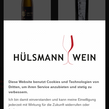
NIK WEIS RIESLING
PALADIN SYRAH
feinherb
8,95 EUR
9,80 EUR
Weinpakete
Weinmomente
Keine Weine
Wein Abo
Events
Shop
Diese Website benutzt Cookies und Technologien von
Geschenke Express
Dritten, um ihren Service anzubieten und stetig zu
verbessern.
Ich bin damit einverstanden und kann meine Einwilligung
jederzeit mit Wirkung für die Zukunft widerrufen oder