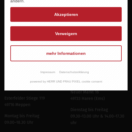
ändern.
Akzeptieren
Verweigern
Newsletter abonnieren
mehr Informationen
Impressum
Datenschutzerklärung
Öffnungszeiten
Öffnungszeiten Haren
powered by HERR UND FRAU PIXEL cookie consent
Meppen
Neuer Markt 16
Esterfelder Stiege 119
49733 Haren (Ems)
49716 Meppen
Dienstag bis Freitag
Montag bis Freitag
09.30–13.00 Uhr & 14.00–17.30
09.00–18.30 Uhr
uhr