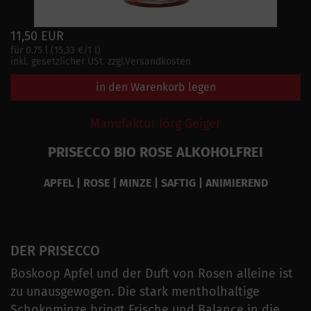
11,50 EUR
für 0.75 l (15,33 €/1 l)
inkl. gesetzlicher USt. zzgl.Versandkosten
in den Warenkorb legen
Manufaktur Jörg Geiger
PRISECCO BIO ROSE ALKOHOLFREI
APFEL | ROSE | MINZE | SAFTIG | ANIMIEREND
DER PRISECCO
Boskoop Apfel und der Duft von Rosen alleine ist
zu unausgewogen. Die stark mentholhaltige
Schokominze bringt Frische und Balance in die