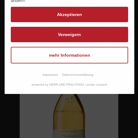
ändern.
Akzeptieren
PRISECCO CUVEÉ NR.11 alkoholfrei
10,95 EUR
Verweigern
mehr Informationen
Impressum
Datenschutzerklärung
powered by HERR UND FRAU PIXEL cookie consent