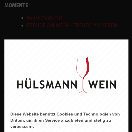
MOMENTE
MÄDELSABEND
FREUDE AM WEIN - FREUDE AM LEBEN
Rebsorten
Riesling
Wein
Weisswein
Geschmacksrichtung
Feinherb
Land
Deutschland
Diese Website benutzt Cookies und Technologien von
Dritten, um ihren Service anzubieten und stetig zu
Region
verbessern.
Mosel