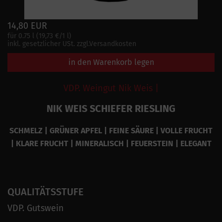
14,80 EUR
für 0.75 l (19,73 €/1 l)
inkl. gesetzlicher USt. zzgl.Versandkosten
in den Warenkorb legen
VDP. Weingut Nik Weis |
NIK WEIS SCHIEFER RIESLING
SCHMELZ | GRÜNER APFEL | FEINE SÄURE | VOLLE FRUCHT
| KLARE FRUCHT | MINERALISCH | FEUERSTEIN | ELEGANT
QUALITÄTSSTUFE
VDP. Gutswein