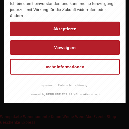
Ich bin damit einverstanden und kann meine Einwilligung
jederzeit mit Wirkung für die Zukunft widerrufen oder
Jahrgang
ändern.
2024
Akzeptieren
Alkoholgehalt
11,5 % vol.
Verweigern
Allergene
Enthält Sulfite
mehr Informationen
Vegan
JA
Impressum
Datenschutzerklärung
powered by HERR UND FRAU PIXEL cookie consent
Weinpakete
Weinmomente
Keine Weine
Wein Abo
Events
Shop
Geschenke Express