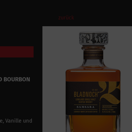
zurück
D BOURBON
, Vanille und