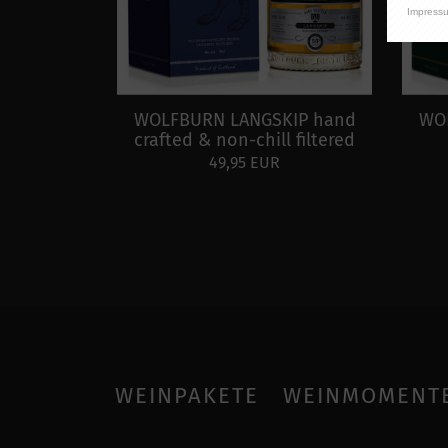
Impress
WOLFBURN LANGSKIP hand
WOL
crafted & non-chill filtered
49,95 EUR
WEINPAKETE
WEINMOMENT