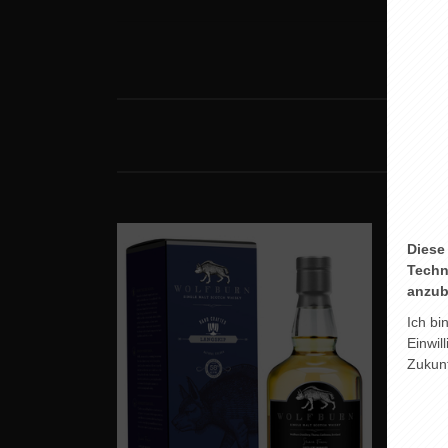
Diese
Techn
anzub
Ich bi
Einwil
Zukunf