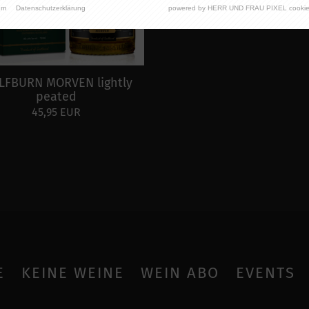
um
Datenschutzerklärung
powered by HERR UND FRAU PIXEL cookie
FBURN MORVEN lightly
peated
45,95 EUR
E
KEINE WEINE
WEIN ABO
EVENTS