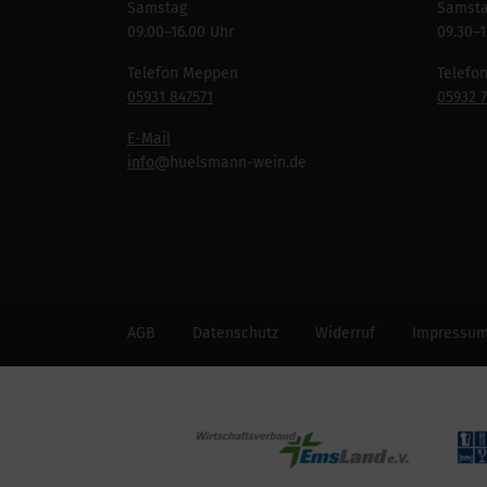
Samstag
Samst
09.00–16.00 Uhr
09.30–1
Telefon Meppen
Telefo
05931 847571
05932 
E-Mail
info
@huelsmann-wein.de
AGB
Datenschutz
Widerruf
Impressu