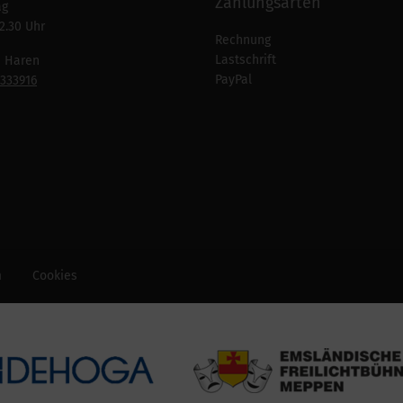
Zahlungsarten
ag
2.30 Uhr
Rechnung
Lastschrift
n Haren
PayPal
7333916
m
Cookies