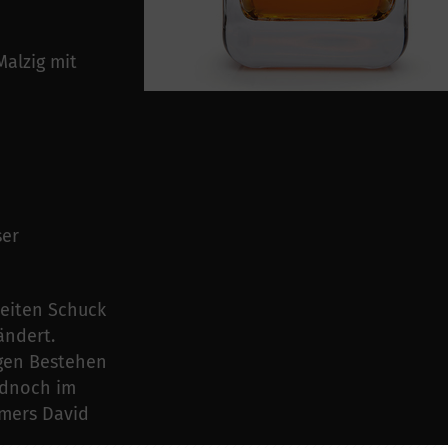
Malzig mit
ser
weiten Schuck
ändert.
gen Bestehen
ladnoch im
hmers David