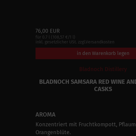
76,00 EUR
für 0.7 l (108,57 €/1 l)
inkl. gesetzlicher USt. zzgl.Versandkosten
in den Warenkorb legen
Bladnoch Distillery
BLADNOCH SAMSARA RED WINE AN
CASKS
AROMA
Konzentriert mit Fruchtkompott, Pflaume
Orangenblüte.