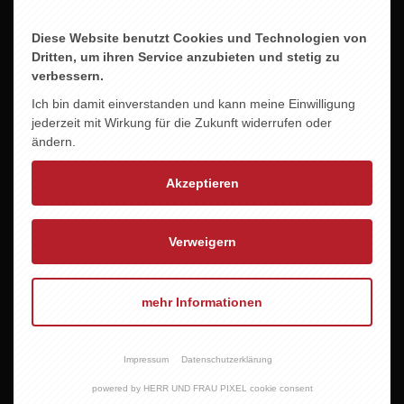
Diese Website benutzt Cookies und Technologien von
Dritten, um ihren Service anzubieten und stetig zu
verbessern.
Ich bin damit einverstanden und kann meine Einwilligung
Öffnungszeiten
Öffnungszeiten Haren
jederzeit mit Wirkung für die Zukunft widerrufen oder
Meppen
ändern.
Neuer Markt 16
Esterfelder Stiege 119
49733 Haren (Ems)
Akzeptieren
49716 Meppen
Dienstag bis Freitag
Montag bis Freitag
09.30–13.00 Uhr & 14.00–17.30
Verweigern
09.00–18.30 Uhr
uhr
Samstag
Samstag
09.00–16.00 Uhr
mehr Informationen
09.30–12.30 Uhr
Telefon Meppen
Telefon Haren
05931 847571
05932 7333916
Impressum
Datenschutzerklärung
E-Mail
powered by HERR UND FRAU PIXEL cookie consent