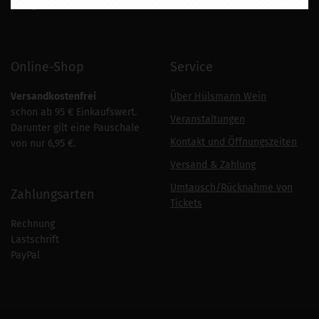
info
@huelsmann-wein.de
Online-Shop
Service
Versandkostenfrei
Über Hülsmann Wein
schon ab 95 € Einkaufswert.
Veranstaltungen
Darunter gilt eine Pauschale
Kontakt und Öffnungszeiten
von nur 6,95 €.
Versand & Zahlung
Umtausch/Rücknahme von
Zahlungsarten
Tickets
Rechnung
Lastschrift
PayPal