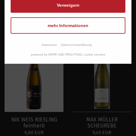
OBERROTWEILER
RIESLING oppenheim
Verweigern
WEISSER BURGUNDER
feinherb
FEINHERB
9,45 EUR
6,95 EUR
mehr Informationen
Impressum
Datenschutzerklärung
powered by HERR UND FRAU PIXEL cookie consent
NIK WEIS RIESLING
MAX MÜLLER
feinherb
SCHEUREBE
9,80 EUR
9,45 EUR