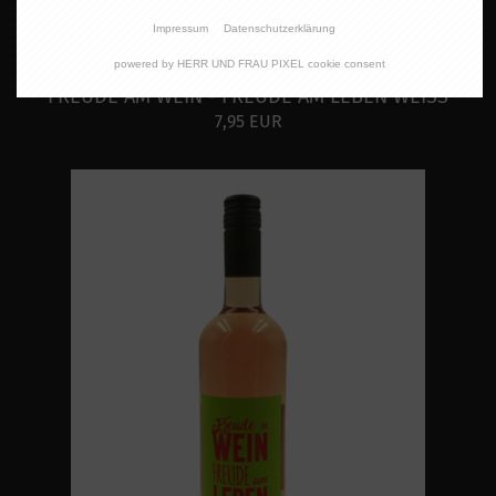
Impressum
Datenschutzerklärung
powered by HERR UND FRAU PIXEL cookie consent
FREUDE AM WEIN - FREUDE AM LEBEN WEISS
7,95 EUR