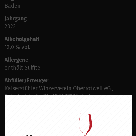
Baden
Jahrgang
2023
Alkoholgehalt
12,0 % vol.
Allergene
enthält Sulfite
Abfüller/Erzeuger
Kaiserstühler Winzerverein Oberrotweil eG ,
Bahnhofstraße 31 , (DE) 79235 Vogtsburg-
Oberrotweil