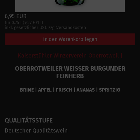
6,95 EUR
für 0.75 l (9,27 €/1 l)
inkl. gesetzlicher USt. zzgl.Versandkosten
in den Warenkorb legen
Kaiserstühler Winzerverein Oberrotweil |
OBERROTWEILER WEISSER BURGUNDER
FEINHERB
BRINE | APFEL | FRISCH | ANANAS | SPRITZIG
QUALITÄTSSTUFE
Deutscher Qualitätswein