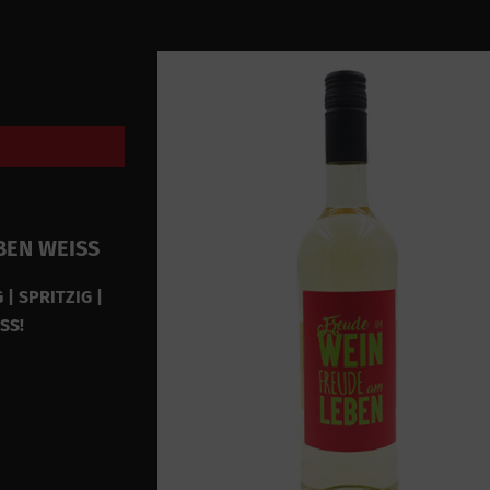
BEN WEISS
 | SPRITZIG |
SS!