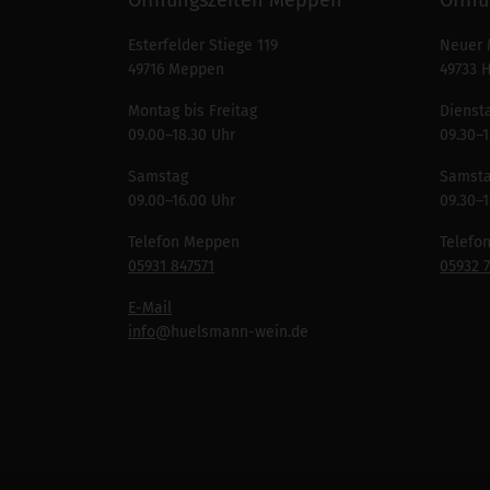
Esterfelder Stiege 119
Neuer 
49716 Meppen
49733 
Montag bis Freitag
Diensta
09.00–18.30 Uhr
09.30–1
Samstag
Samst
09.00–16.00 Uhr
09.30–1
Telefon Meppen
Telefo
05931 847571
05932 
E-Mail
info
@huelsmann-wein.de