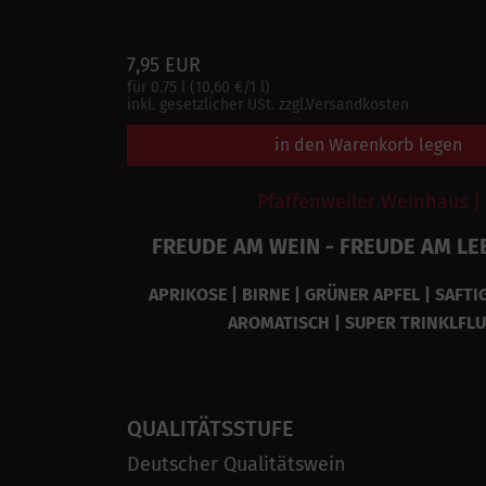
7,95 EUR
für 0.75 l (10,60 €/1 l)
inkl. gesetzlicher USt. zzgl.Versandkosten
in den Warenkorb legen
Pfaffenweiler Weinhaus |
FREUDE AM WEIN - FREUDE AM LE
APRIKOSE | BIRNE | GRÜNER APFEL | SAFTIG
AROMATISCH | SUPER TRINKLFLU
QUALITÄTSSTUFE
Deutscher Qualitätswein