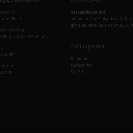
Markt 16
Versandkostenfrei
Haren (Ems)
schon ab 95 € Einkaufswert. Dar
gilt eine Pauschale von nur 6,95 
g bis Freitag
3.00 Uhr & 14.00–17.30 uhr
Zahlungsarten
ag
2.30 Uhr
Rechnung
Lastschrift
n Haren
PayPal
7333916