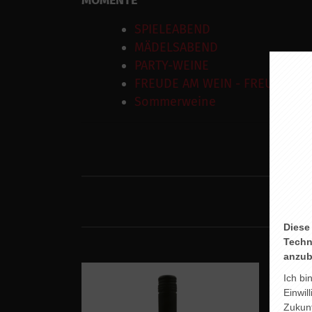
MOMENTE
SPIELEABEND
MÄDELSABEND
PARTY-WEINE
FREUDE AM WEIN - FREUDE AM
Sommerweine
Diese
Techn
anzub
Ich bi
Einwil
Zukunf