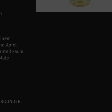
n
einem
nd Apfel.
anteil kaum
olute
ALLROUNDER!