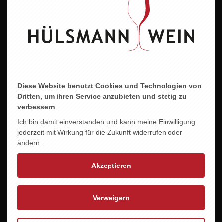
„Dinner for One“ in köstlicher Neuauflage!
Wenn Ms. Sophie (gespielt von Frank Thole)
ihren Ehrentag feiert und Butler James
(brillant verkörpert von Oliver Schulte) in
gewohnt charmant-chaotischer Manier für das
Diese Website benutzt Cookies und Technologien von
leibliche Wohl sorgt, dürfen auch unsere Gäste
Dritten, um ihren Service anzubieten und stetig zu
genießen – Gang für Gang, Glas für Glas.
verbessern.
Ich bin damit einverstanden und kann meine Einwilligung
Datum
15.01.2027
jederzeit mit Wirkung für die Zukunft widerrufen oder
ändern.
Zeit
19:30 – 22:30 Uhr
Akzeptieren
Ort
Hülsmann Wein | Meppen
Esterfelder Stiege 119
49716 Meppen
Verweigern
Indoor-Veranstaltung