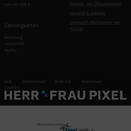
Kontakt und Öffnungszeiten
von nur 6,95 €.
Versand & Zahlung
Umtausch/Rücknahme von
Zahlungsarten
Tickets
Rechnung
Lastschrift
PayPal
AGB
Datenschutz
Widerruf
Impressum
Cookies