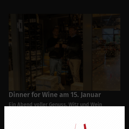
Dinner for Wine am 15. Januar
Ein Abend voller Genuss, Witz und Wein
Seit 2008 ist es der Klassiker im Weinhaus-
Kalender: „Dinner for Wine“ – das kultige