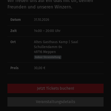
Wir freuen uns auf ein Glas mit dir, deinen
Freunden und unseren Winzern.
Datum
31.10.2026
Zeit
14:00 – 20:00 Uhr
Ort
Altes Gasthaus Kamp | Saal
Schullendamm 64
49716 Meppen
Indoor-Veranstaltung
Preis
30,00 €
Jetzt Tickets buchen!
Veranstaltungsdetails