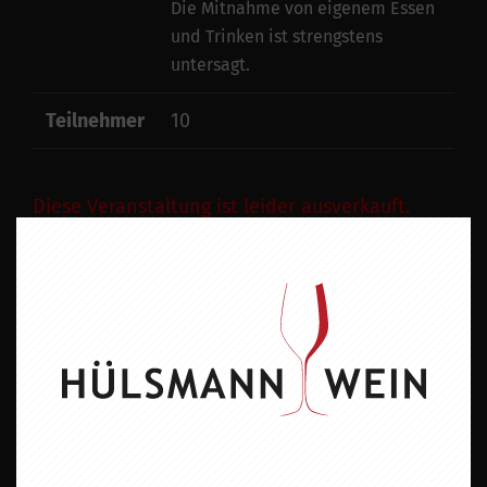
Die Mitnahme von eigenem Essen
und Trinken ist strengstens
untersagt.
Teilnehmer
10
Diese Veranstaltung ist leider ausverkauft.
Umtausch/Rücknahme von
Veranstaltungstickets
Verschiebung des Eventtermins vorbehalten:
Bei unseren Events handelt es sich um Freiluftevents. Wir
behalten uns daher vor, die Veranstaltung aufgrund widriger
Wetterumstände wie Sturm und Starkregen oder sonstiger
Unwetterereignisse, die der Durchführung des Events
entgegenstehen, kurzfristig abzusagen und zu verschieben.