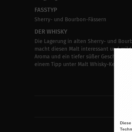
FASSTYP
Sherry- und Bourbon-Fässern
DER WHISKY
Die Lagerung in alten Sherry- und Bour
macht diesen Malt interessant und mild
Aroma und ein tiefer süßer Geschmack 
einem Tipp unter Malt Whisky-Kennern!
Diese
Techn