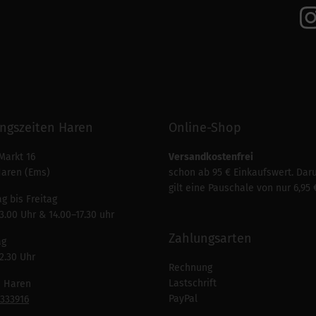
ngszeiten Haren
Online-Shop
Markt 16
Versandkostenfrei
Haren (Ems)
schon ab 95 € Einkaufswert. Dar
gilt eine Pauschale von nur 6,95 
g bis Freitag
3.00 Uhr & 14.00–17.30 uhr
Zahlungsarten
ag
2.30 Uhr
Rechnung
Lastschrift
n Haren
PayPal
7333916