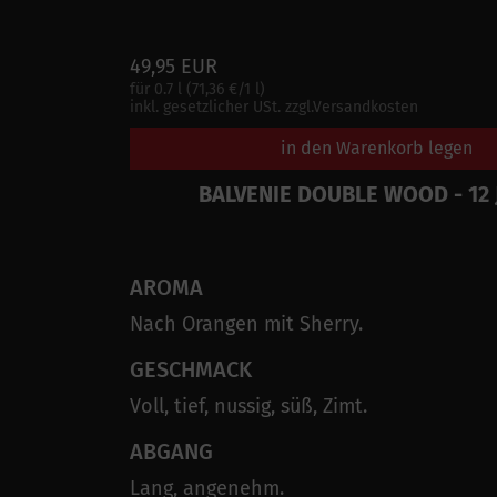
49,95 EUR
für 0.7 l (71,36 €/1 l)
inkl. gesetzlicher USt. zzgl.Versandkosten
in den Warenkorb legen
BALVENIE DOUBLE WOOD - 12
AROMA
Nach Orangen mit Sherry.
GESCHMACK
Voll, tief, nussig, süß, Zimt.
ABGANG
Lang, angenehm.