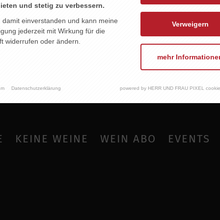
ieten und stetig zu verbessern.
n damit einverstanden und kann meine
Verweigern
ligung jederzeit mit Wirkung für die
t widerrufen oder ändern.
mehr Informatione
um
Datenschutzerklärung
powered by HERR UND FRAU PIXEL cookie
E
KEINE WEINE
WEIN ABO
EVENTS