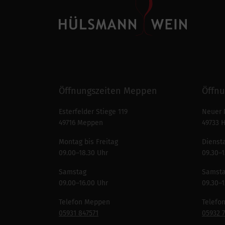
Öffnungszeiten Meppen
Öffnu
Esterfelder Stiege 119
Neuer 
49716 Meppen
49733 
Montag bis Freitag
Diensta
09.00–18.30 Uhr
09.30–1
Samstag
Samst
09.00–16.00 Uhr
09.30–1
Telefon Meppen
Telefo
05931 847571
05932 