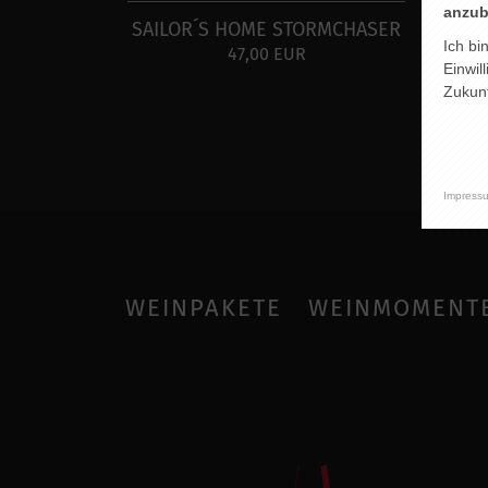
anzub
SAILOR´S HOME STORMCHASER
Ich bi
47,00 EUR
Einwil
Zukunf
Impress
WEINPAKETE
WEINMOMENT