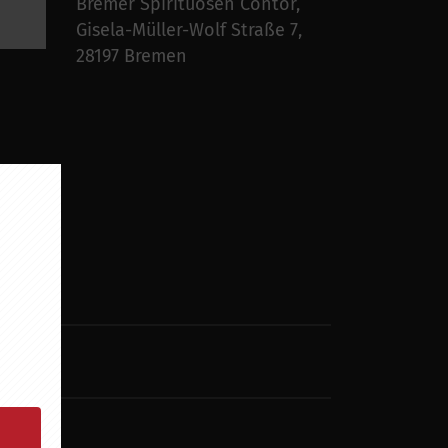
Bremer Spirituosen Contor,
Gisela-Müller-Wolf Straße 7,
28197 Bremen