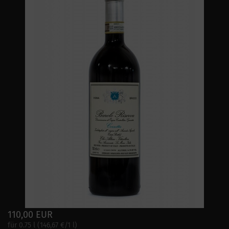
110,00 EUR
für 0.75 l (146,67 €/1 l)