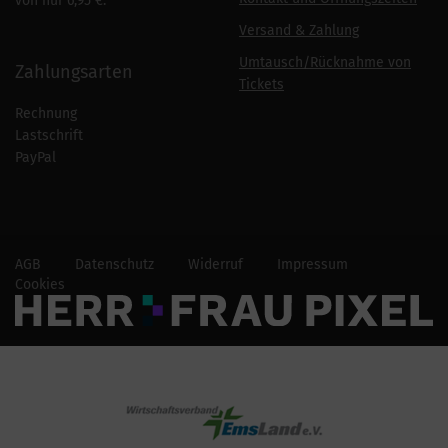
von nur 6,95 €.
Versand & Zahlung
Umtausch/Rücknahme von
Zahlungsarten
Tickets
Rechnung
Lastschrift
PayPal
AGB
Datenschutz
Widerruf
Impressum
Cookies