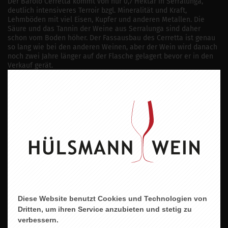
Der Barolo Cerretta kommt von nur 0,7 Hektar in Serralunga,
deutlich intensiveres Terroir bzgl. Mineralität und Kraft,
Lehmböden mit viel Eisen, Kupfer und anderen Metallen. Die
Säure und das Tannin der Weine aus Serralunga sind daher
schon vom Boden höher. Der Fassausbau des Cerretta ist genau
so lang wie bei den anderen Weinen, aber der Wein wird danach
noch zwei Jahre länger auf der Flasche gelagert bevor er in den
Verkauf gerät.
Rebsorten
Nebbiolo
Wein
Rotwein
Geschmacksrichtung
Trocken
Land
Italien
Diese Website benutzt Cookies und Technologien von
Dritten, um ihren Service anzubieten und stetig zu
Region
verbessern.