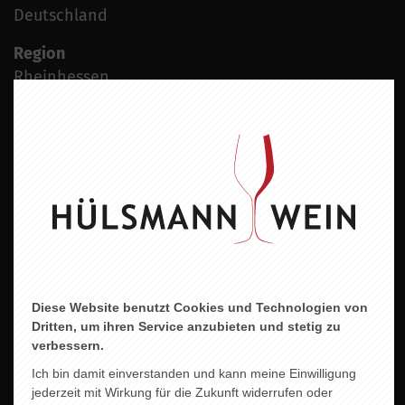
Deutschland
Region
Rheinhessen
Jahrgang
2024
Der Wein
Er begeistert durch seinen enormen Schmelz,
gepaart mit einer sehr harmonischen und
ausgewogenen Frucht. Sein saftiger Charakter regt
zum weitertrinken an. Ein Wein für diverse
Anlässe. Das Etikett verziert mit den
Diese Website benutzt Cookies und Technologien von
„Wahrzeichen“ der Stadt Meppen.
Dritten, um ihren Service anzubieten und stetig zu
verbessern.
Alkoholgehalt
Ich bin damit einverstanden und kann meine Einwilligung
12,5 % vol.
jederzeit mit Wirkung für die Zukunft widerrufen oder