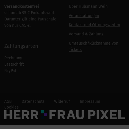
Versandkostenfrei
Über Hülsmann Wein
schon ab 95 € Einkaufswert.
Veranstaltungen
Darunter gilt eine Pauschale
Kontakt und Öffnungszeiten
von nur 6,95 €.
Versand & Zahlung
Umtausch/Rücknahme von
Zahlungsarten
Tickets
Rechnung
Lastschrift
PayPal
AGB
Datenschutz
Widerruf
Impressum
Cookies