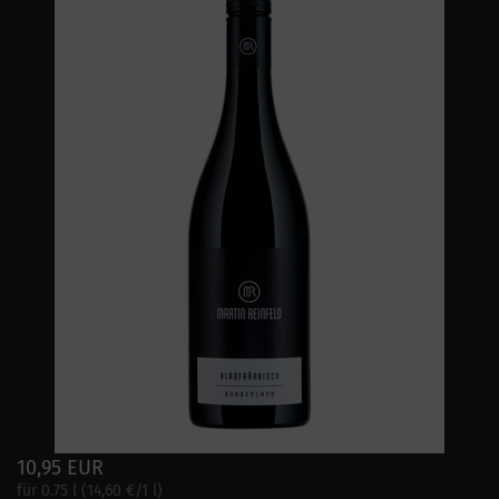
10,95 EUR
für 0.75 l (14,60 €/1 l)