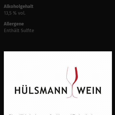
Alkoholgehalt
13,5 % vol.
Allergene
Enthält Sulfite
ZU DIESEM PRODUKT PASST ...