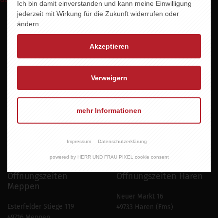
Ich bin damit einverstanden und kann meine Einwilligung
jederzeit mit Wirkung für die Zukunft widerrufen oder
ändern.
Akzeptieren
Verweigern
mehr Informationen
Newsletter abonnieren
Impressum
Datenschutzerklärung
powered by HERR UND FRAU PIXEL cookie consent
Öffnungszeiten
Öffnungszeiten Haren
Meppen
Neuer Markt 16
Esterfelder Stiege 119
49733 Haren (Ems)
49716 Meppen