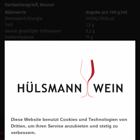
Hartweizengrieß, Wasser
Nährwerte
Angabe pro 100 g/ml
Brennwert/Energie
1493kj/352kcal
Fett
1,5 g
davon gesättigte Fettsäuren
0,3 g
Kohlenhydrate
71 g
davon Zucker
4 g
Eiweiß
13,5 g
Salz
0,01 g
Ballaststoffe
3 g
HERSTELLER
Rustichella D´Abruzzo S.p.A.
P.zza Vestini, 20 65019 Pianella (ITA)
PRDOUKT
Bucatini 500g
Diese Website benutzt Cookies und Technologien von
Dritten, um ihren Service anzubieten und stetig zu
verbessern.
Weinpakete
Weinmomente
Keine Weine
Wein Abo
Events
Shop
Geschenke Express