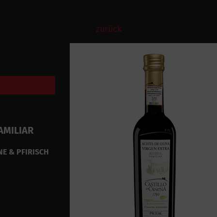
zurück
AMILIAR
NE & PFIRISCH