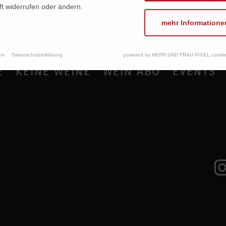
t widerrufen oder ändern.
mehr Informatione
um
Datenschutzerklärung
powered by HERR UND FRAU PIXEL cookie
E
KEINE WEINE
WEIN ABO
EVENTS