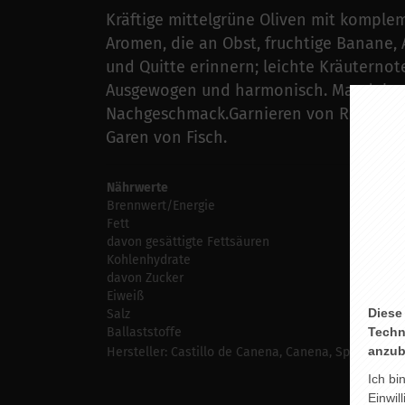
Kräftige mittelgrüne Oliven mit komple
Aromen, die an Obst, fruchtige Banane, A
und Quitte erinnern; leichte Kräuternot
Ausgewogen und harmonisch. Mandel-
Nachgeschmack.Garnieren von Rinderca
Garen von Fisch.
Nährwerte
Ang
Brennwert/Energie
376
Fett
100
davon gesättigte Fettsäuren
15 
Kohlenhydrate
0 g
davon Zucker
0 g
Eiweiß
0 g
Diese
Salz
0 g
Ballaststoffe
0 g
Techn
anzub
Hersteller: Castillo de Canena, Canena, Spanien
Ich bi
Einwil