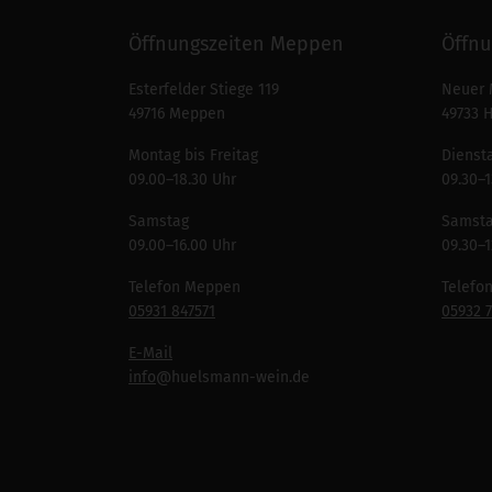
Öffnungszeiten Meppen
Öffnu
Esterfelder Stiege 119
Neuer 
49716 Meppen
49733 
Montag bis Freitag
Diensta
09.00–18.30 Uhr
09.30–1
Samstag
Samst
09.00–16.00 Uhr
09.30–1
Telefon Meppen
Telefo
05931 847571
05932 
E-Mail
info
@huelsmann-wein.de