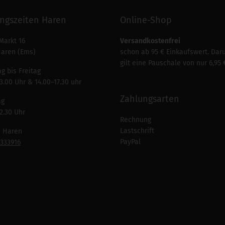
ngszeiten Haren
Online-Shop
Markt 16
Versandkostenfrei
Haren (Ems)
schon ab 95 € Einkaufswert. Dar
gilt eine Pauschale von nur 6,95 
g bis Freitag
3.00 Uhr & 14.00–17.30 uhr
Zahlungsarten
ag
2.30 Uhr
Rechnung
Lastschrift
n Haren
PayPal
7333916