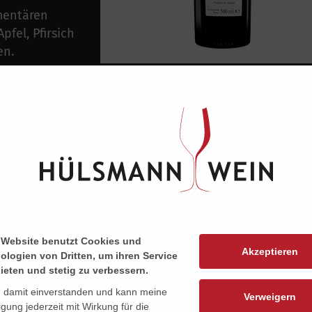
mentären
pfel, Pfirsich
en.
rpaccio, zum
abe pro 100 g/ml
6kj/900kcal
 g
g
 Website benutzt Cookies und
Akzeptieren
ologien von Dritten, um ihren Service
ieten und stetig zu verbessern.
n damit einverstanden und kann meine
Verweigern
ligung jederzeit mit Wirkung für die