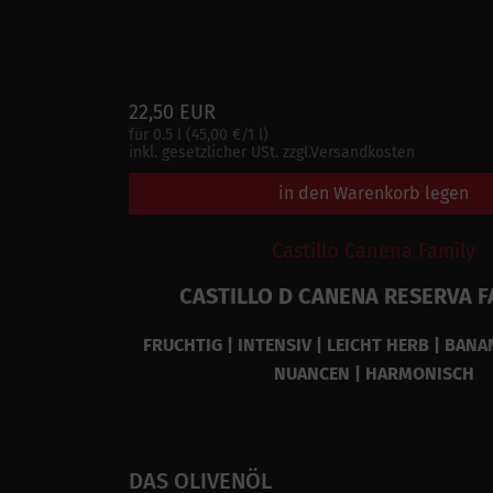
22,50 EUR
für 0.5 l (45,00 €/1 l)
inkl. gesetzlicher USt. zzgl.Versandkosten
in den Warenkorb legen
Castillo Canena Family
CASTILLO D CANENA RESERVA F
FRUCHTIG | INTENSIV | LEICHT HERB | BANA
NUANCEN | HARMONISCH
DAS OLIVENÖL