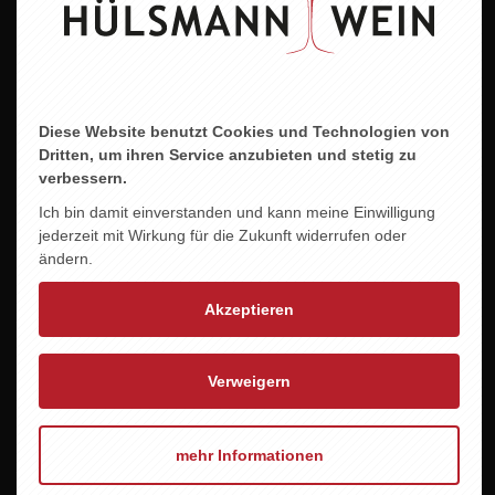
Jahrgang
2024
Der Wein
Er begeistert durch seinen enormen Schmelz,
Diese Website benutzt Cookies und Technologien von
gepaart mit einer sehr harmonischen und
Dritten, um ihren Service anzubieten und stetig zu
verbessern.
ausgewogenen Frucht. Sein saftiger Charakter regt
zum weitertrinken an. Ein Wein für diverse
Ich bin damit einverstanden und kann meine Einwilligung
jederzeit mit Wirkung für die Zukunft widerrufen oder
Anlässe. Das Etikett verziert mit den
ändern.
„Wahrzeichen“ der Stadt Meppen.
Akzeptieren
Alkoholgehalt
12,5 % vol.
Verweigern
Trinktemperatur
8–10 °C
mehr Informationen
Allergene