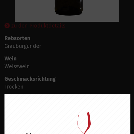
zu den Produktdetails
Rebsorten
Grauburgunder
Wein
Weisswein
Geschmacksrichtung
Trocken
Land
Deutschland
Region
Rheinhessen