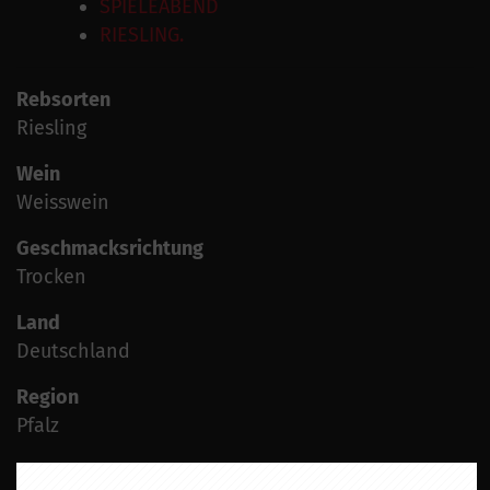
SPIELEABEND
RIESLING.
Rebsorten
Riesling
Wein
Weisswein
Geschmacksrichtung
Trocken
Land
Deutschland
Region
Pfalz
Jahrgang