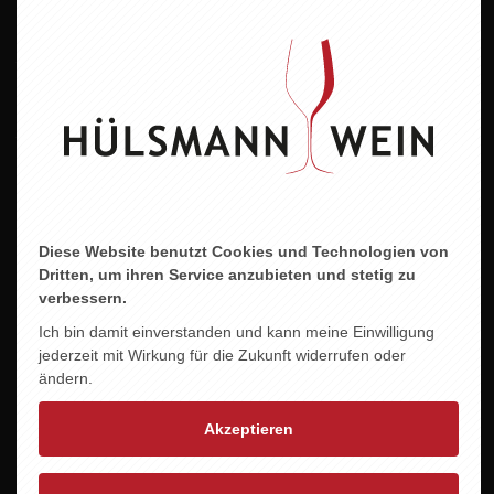
2018
Alkoholgehalt
12,5 % vol.
Allergene
enthält Sulfite
Diese Website benutzt Cookies und Technologien von
Dritten, um ihren Service anzubieten und stetig zu
ZU DIESEM PRODUKT PASST ...
verbessern.
Ich bin damit einverstanden und kann meine Einwilligung
jederzeit mit Wirkung für die Zukunft widerrufen oder
ändern.
Akzeptieren