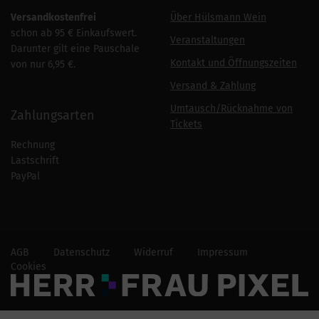
Versandkostenfrei
Über Hülsmann Wein
schon ab 95 € Einkaufswert.
Veranstaltungen
Darunter gilt eine Pauschale
Kontakt und Öffnungszeiten
von nur 6,95 €.
Versand & Zahlung
Umtausch/Rücknahme von
Zahlungsarten
Tickets
Rechnung
Lastschrift
PayPal
AGB
Datenschutz
Widerruf
Impressum
Cookies