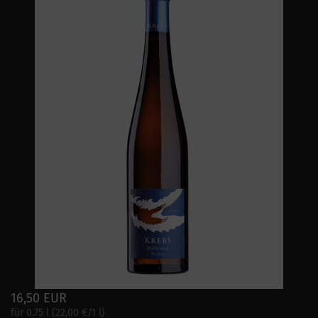
16,50 EUR
für 0.75 l (22,00 €/1 l)