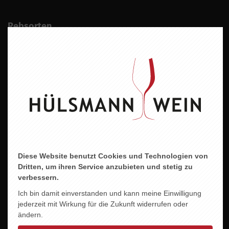
Rebsorten
Riesling
Wein
Weisswein
Geschmacksrichtung
Lieblich
Land
Deutschland
Diese Website benutzt Cookies und Technologien von
Region
Dritten, um ihren Service anzubieten und stetig zu
Rheingau
verbessern.
Ich bin damit einverstanden und kann meine Einwilligung
Jahrgang
jederzeit mit Wirkung für die Zukunft widerrufen oder
2023
ändern.