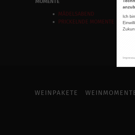
MOMENTE
Techn
anzub
MÄDELSABEND
Ich bi
PRICKELNDE MOMENTE
Einwil
Zukunf
Impress
WEINPAKETE
WEINMOMENT