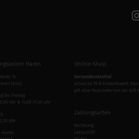
ngszeiten Haren
Online-Shop
Markt 16
Versandkostenfrei
Haren (Ems)
schon ab 95 € Einkaufswert. Dar
gilt eine Pauschale von nur 6,95 
g bis Freitag
3.00 Uhr & 14.00–17.30 uhr
Zahlungsarten
ag
2.30 Uhr
Rechnung
Lastschrift
n Haren