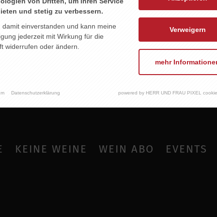
ologien von Dritten, um ihren Service
ieten und stetig zu verbessern.
n damit einverstanden und kann meine
Verweigern
ligung jederzeit mit Wirkung für die
t widerrufen oder ändern.
mehr Informatione
um
Datenschutzerklärung
powered by HERR UND FRAU PIXEL cookie
E
KEINE WEINE
WEIN ABO
EVENTS