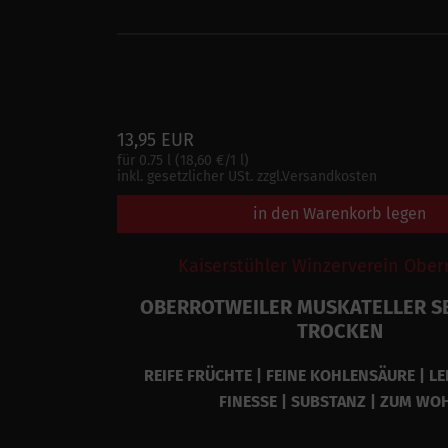
13,95 EUR
für 0.75 l (18,60 €/1 l)
inkl. gesetzlicher USt. zzgl.Versandkosten
in den Warenkorb legen
Kaiserstühler Winzerverein Ober
OBERROTWEILER MUSKATELLER S
TROCKEN
REIFE FRÜCHTE | FEINE KOHLENSÄURE | LE
FINESSE | SUBSTANZ | ZUM WO