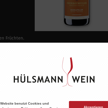
en Früchten.
en mit
und gehaltvoll
strukturierten
n Desserts
 Website benutzt Cookies und
Akzeptieren