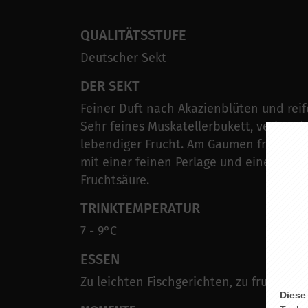
QUALITÄTSSTUFE
Deutscher Sekt
DER SEKT
Feiner Duft nach Akazienblüten und reif
Sehr feines Muskatellerbukett, verbund
lebendiger Frucht. Am Gaumen fruchtig 
mit einer feinen Perlage und einer fein 
Fruchtsäure.
TRINKTEMPERATUR
7 - 9°C
ESSEN
Zu leichten Fischgerichten, zu fruchtige
Diese