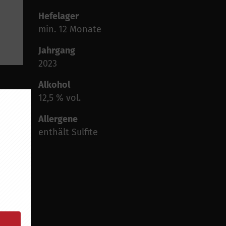
Hefelager
min. 12 Monate
Jahrgang
2023
Alkohol
12,5 % vol.
Allergene
enthält Sulfite