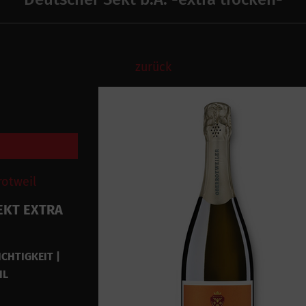
zurück
rotweil
EKT EXTRA
ICHTIGKEIT |
HL