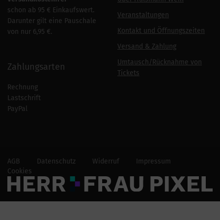
schon ab 95 € Einkaufswert.
Veranstaltungen
Darunter gilt eine Pauschale
Kontakt und Öffnungszeiten
von nur 6,95 €.
Versand & Zahlung
Umtausch/Rücknahme von
Zahlungsarten
Tickets
Rechnung
Lastschrift
PayPal
AGB
Datenschutz
Widerruf
Impressum
Cookies