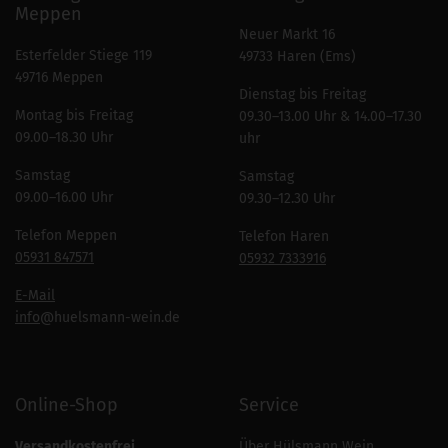
Meppen
Neuer Markt 16
Esterfelder Stiege 119
49733 Haren (Ems)
49716 Meppen
Dienstag bis Freitag
Montag bis Freitag
09.30–13.00 Uhr & 14.00–17.30
09.00–18.30 Uhr
uhr
Samstag
Samstag
09.00–16.00 Uhr
09.30–12.30 Uhr
Telefon Meppen
Telefon Haren
05931 847571
05932 7333916
E-Mail
info
@huelsmann-wein.de
Online-Shop
Service
Versandkostenfrei
Über Hülsmann Wein