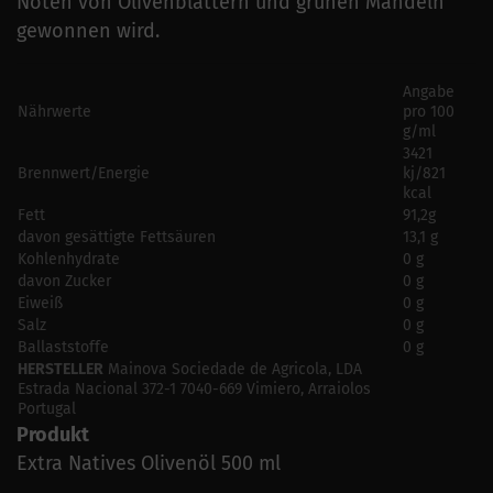
Noten von Olivenblättern und grünen Mandeln
gewonnen wird.
Angabe
Nährwerte
pro 100
g/ml
3421
Brennwert/Energie
kj/821
kcal
Fett
91,2g
davon gesättigte Fettsäuren
13,1 g
Kohlenhydrate
0 g
davon Zucker
0 g
Eiweiß
0 g
Salz
0 g
Ballaststoffe
0 g
HERSTELLER
Mainova Sociedade de Agricola, LDA
Estrada Nacional 372-1 7040-669 Vimiero, Arraiolos
Portugal
Produkt
Extra Natives Olivenöl 500 ml