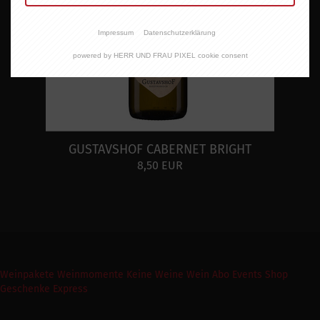
Impressum
Datenschutzerklärung
powered by HERR UND FRAU PIXEL cookie consent
GUSTAVSHOF CABERNET BRIGHT
8,50 EUR
Weinpakete
Weinmomente
Keine Weine
Wein Abo
Events
Shop
Geschenke Express