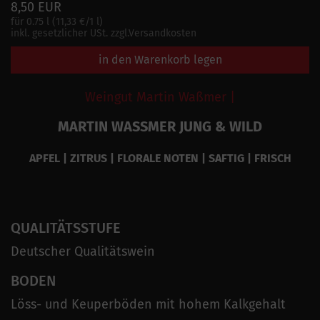
8,50 EUR
für 0.75 l (11,33 €/1 l)
inkl. gesetzlicher USt. zzgl.Versandkosten
in den Warenkorb legen
Weingut Martin Waßmer |
MARTIN WASSMER JUNG & WILD
APFEL | ZITRUS | FLORALE NOTEN | SAFTIG | FRISCH
QUALITÄTSSTUFE
Deutscher Qualitätswein
BODEN
Löss- und Keuperböden mit hohem Kalkgehalt