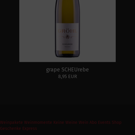
grape SCHEUrebe
8,95 EUR
Weinpakete
Weinmomente
Keine Weine
Wein Abo
Events
Shop
Geschenke Express