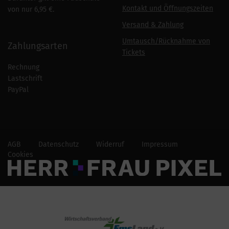
Kontakt und Öffnungszeiten
von nur 6,95 €.
Versand & Zahlung
Umtausch/Rücknahme von
Zahlungsarten
Tickets
Rechnung
Lastschrift
PayPal
AGB
Datenschutz
Widerruf
Impressum
Cookies