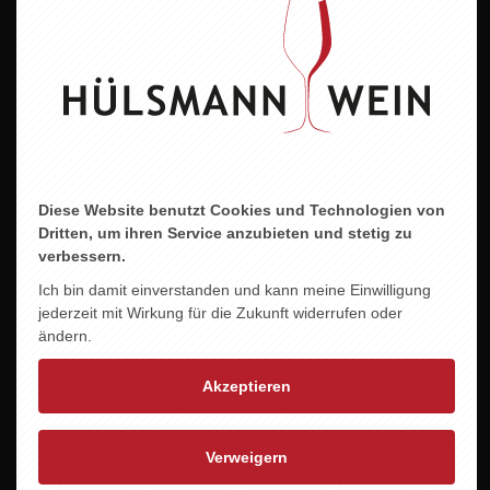
12,0 % vol.
Allergene
enthält Sulfite
Diese Website benutzt Cookies und Technologien von
ZU DIESEM PRODUKT PASST ...
Dritten, um ihren Service anzubieten und stetig zu
verbessern.
Ich bin damit einverstanden und kann meine Einwilligung
jederzeit mit Wirkung für die Zukunft widerrufen oder
ändern.
Akzeptieren
Verweigern