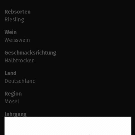
Rebsorten
Riesling
Wein
Weisswein
Geschmacksrichtung
Halbtrocken
Land
Deutschland
Region
Mosel
Jahrgang
2023
Alkoholgehalt