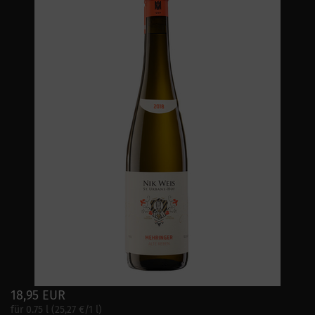
18,95 EUR
für 0.75 l (25,27 €/1 l)