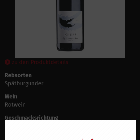
zu den Produktdetails
Rebsorten
Spätburgunder
Wein
Rotwein
Geschmacksrichtung
Trocken
Land