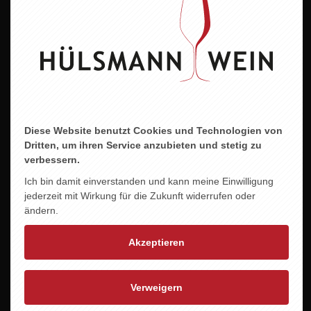
Deutschland
Qualitätsstufe
Deutscher Qualitätswein
Region
Pfalz
Diese Website benutzt Cookies und Technologien von
Boden
Dritten, um ihren Service anzubieten und stetig zu
Löss und Kies
verbessern.
Ich bin damit einverstanden und kann meine Einwilligung
Jahrgang
jederzeit mit Wirkung für die Zukunft widerrufen oder
2023
ändern.
Der Wein
Akzeptieren
Frische Sauerkirschen In der Nase. Im Hintergrund
schwarze Teeblätter. Durch seine kühle Art tritt
der Wein am Gaumen belebend und jung auf und
Verweigern
präsentiert auch hier eine intensive Kirschfrucht.