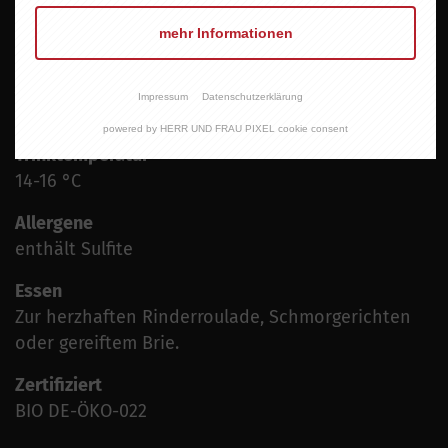
Frisch und elegant, jedoch auch mit Tiefe in Form
mehr Informationen
von zartem Tannin und einem langen Finish.
Alkoholgehalt
Impressum
Datenschutzerklärung
13,0 % vol.
powered by HERR UND FRAU PIXEL cookie consent
Trinktemperatur
14-16 °C
Allergene
enthält Sulfite
Essen
Zur herzhaften Rinderroulade, Schmorgerichten
oder gereiftem Brie.
Zertifiziert
BIO DE-ÖKO-022