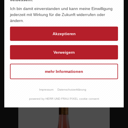
Ich bin damit einverstanden und kann meine Einwilligung
jederzeit mit Wirkung für die Zukunft widerrufen oder
ändern.
Akzeptieren
Verweigern
KÜNSTLER SPÄTBURGUNDER ROSÉ FEINHERB
mehr Informationen
10,95 EUR
Impressum
Datenschutzerklärung
powered by HERR UND FRAU PIXEL cookie consent