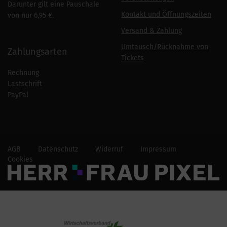
Darunter gilt eine Pauschale
Kontakt und Öffnungszeiten
von nur 6,95 €.
Versand & Zahlung
Umtausch/Rücknahme von
Zahlungsarten
Tickets
Rechnung
Lastschrift
PayPal
AGB
Datenschutz
Widerruf
Impressum
Cookies