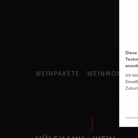
Diese
Techn
anzub
WEINPAKETE
WEINMOMENT
Ich bi
Einwil
Zukunf
Impress