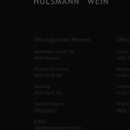
Öffnungszeiten Meppen
Öffnu
Esterfelder Stiege 119
Neuer 
49716 Meppen
49733 
Montag bis Freitag
Diensta
09.00–18.30 Uhr
09.30–1
Samstag
Samst
09.00–16.00 Uhr
09.30–1
Telefon Meppen
Telefo
05931 847571
05932 
E-Mail
info
@huelsmann-wein.de