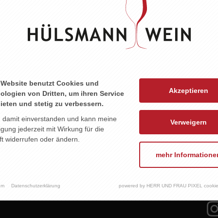
 Website benutzt Cookies und
Akzeptieren
ologien von Dritten, um ihren Service
ieten und stetig zu verbessern.
E
KEINE WEINE
WEIN ABO
EVENTS
n damit einverstanden und kann meine
Verweigern
ligung jederzeit mit Wirkung für die
t widerrufen oder ändern.
mehr Informatione
um
Datenschutzerklärung
powered by HERR UND FRAU PIXEL cookie