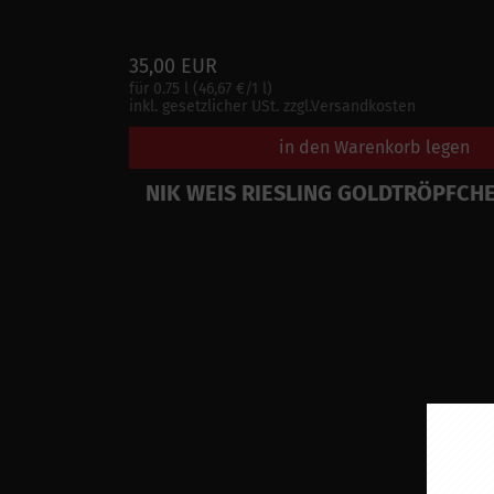
35,00 EUR
für 0.75 l (46,67 €/1 l)
inkl. gesetzlicher USt. zzgl.Versandkosten
in den Warenkorb legen
NIK WEIS RIESLING GOLDTRÖPFCH