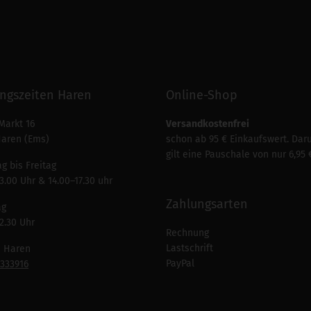
ngszeiten Haren
Online-Shop
Markt 16
Versandkostenfrei
Haren (Ems)
schon ab 95 € Einkaufswert. Dar
gilt eine Pauschale von nur 6,95 
g bis Freitag
3.00 Uhr & 14.00–17.30 uhr
Zahlungsarten
ag
2.30 Uhr
Rechnung
Lastschrift
n Haren
PayPal
7333916