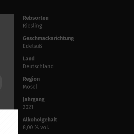
Rebsorten
Riesling
Geschmacksrichtung
Edelsüß
Land
Deutschland
Region
Mosel
Jahrgang
2021
Alkoholgehalt
8,00 % vol.