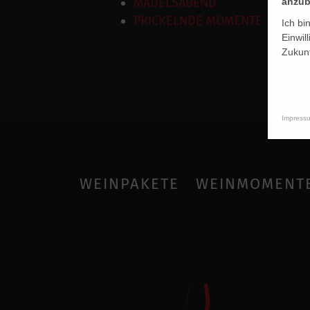
MÄDELSABEND
anzub
PRICKELNDE MOMENTE
Ich bi
Einwil
Zukunf
Impress
WEINPAKETE
WEINMOMENT