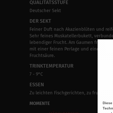
QUALITÄTSSTUFE
Deutscher Sekt
DER SEKT
Feiner Duft nach Akazienblüten und reif
Sehr feines Muskatellerbukett, verbund
lebendiger Frucht. Am Gaumen fruchtig 
mit einer feinen Perlage und einer fein 
Fruchtsäure.
TRINKTEMPERATUR
7 - 9°C
ESSEN
Zu leichten Fischgerichten, zu fruchtige
MOMENTE
Diese
Techn