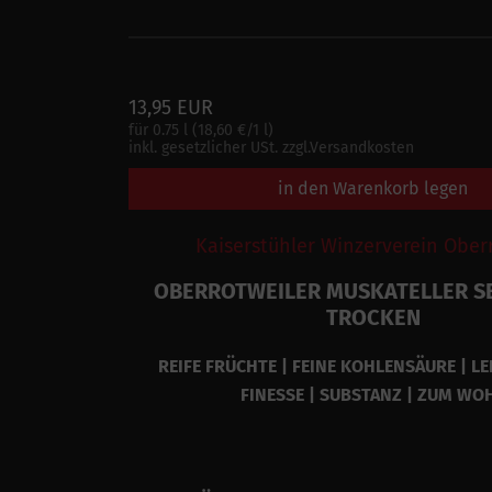
13,95 EUR
für 0.75 l (18,60 €/1 l)
inkl. gesetzlicher USt. zzgl.Versandkosten
in den Warenkorb legen
Kaiserstühler Winzerverein Ober
OBERROTWEILER MUSKATELLER S
TROCKEN
REIFE FRÜCHTE | FEINE KOHLENSÄURE | LE
FINESSE | SUBSTANZ | ZUM WO