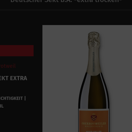
rotweil
EKT EXTRA
ICHTIGKEIT |
HL