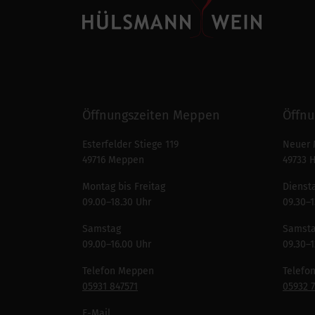
Öffnungszeiten Meppen
Öffnu
Esterfelder Stiege 119
Neuer 
49716 Meppen
49733 
Montag bis Freitag
Diensta
09.00–18.30 Uhr
09.30–1
Samstag
Samst
09.00–16.00 Uhr
09.30–1
Telefon Meppen
Telefo
05931 847571
05932 
E-Mail