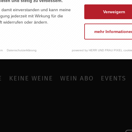
ieten und stetig zu verbessern.
n damit einverstanden und kann meine
Verweigern
ligung jederzeit mit Wirkung für die
t widerrufen oder ändern.
mehr Informatione
um
Datenschutzerklärung
powered by HERR UND FRAU PIXEL cookie
E
KEINE WEINE
WEIN ABO
EVENTS