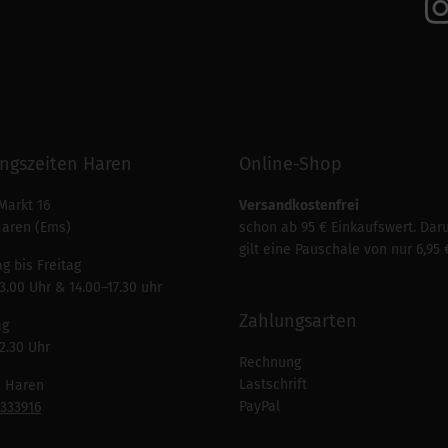
ngszeiten Haren
Online-Shop
Markt 16
Versandkostenfrei
Haren (Ems)
schon ab 95 € Einkaufswert. Dar
gilt eine Pauschale von nur 6,95 
g bis Freitag
3.00 Uhr & 14.00–17.30 uhr
Zahlungsarten
ag
2.30 Uhr
Rechnung
Lastschrift
n Haren
PayPal
7333916