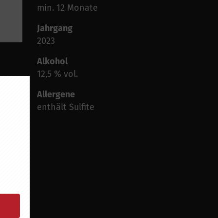
min. 12 Monate
Jahrgang
2023
Alkohol
12,5 % vol.
Allergene
enthält Sulfite