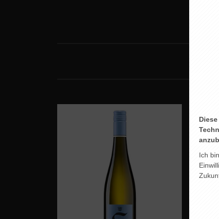
Diese
Techn
anzub
Ich bi
Einwil
Zukunf