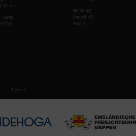
2.30 Uhr
Rechnung
Lastschrift
n Haren
PayPal
7333916
m
Cookies