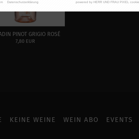
um
Datenschutzerklärung
powered by HERR UND FRAU PIXEL cookie
ADIN PINOT GRIGIO ROSÉ
7,80 EUR
E
KEINE WEINE
WEIN ABO
EVENTS