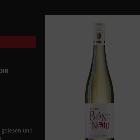
|
OIR
d gelesen und
t