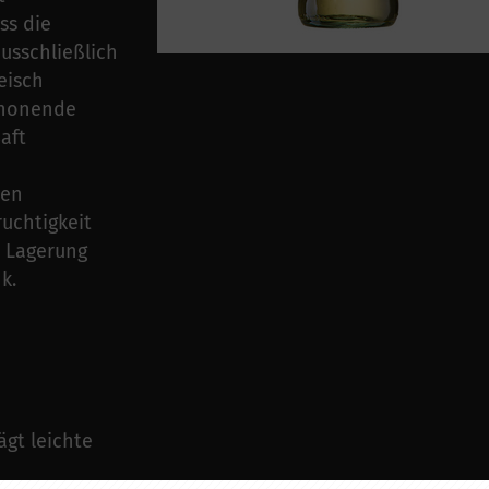
ss die
usschließlich
eisch
schonende
aft
len
uchtigkeit
e Lagerung
k.
ägt leichte