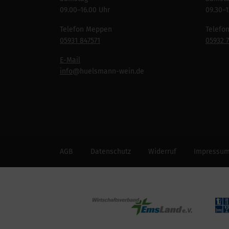
09.00–16.00 Uhr
09.30–1
Telefon Meppen
Telefo
05931 847571
05932 
E-Mail
info
@huelsmann-wein.de
AGB
Datenschutz
Widerruf
Impressu