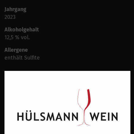
Jahrgang
2023
Alkoholgehalt
12,5 % vol.
Allergene
enthält Sulfite
ZU DIESEM PRODUKT PASST ...