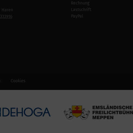
Rechnung
Lastschrift
n Haren
PayPal
7333916
m
Cookies