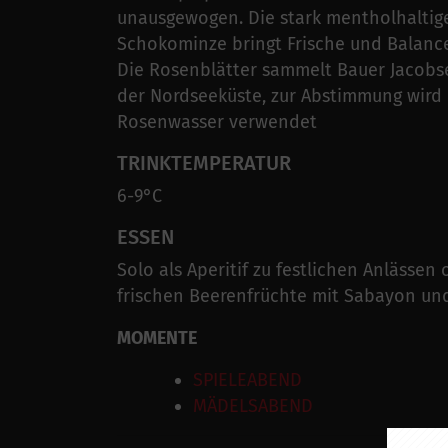
unausgewogen. Die stark mentholhaltig
Schokominze bringt Frische und Balance
Die Rosenblätter sammelt Bauer Jacobs
der Nordseeküste, zur Abstimmung wird 
Rosenwasser verwendet
TRINKTEMPERATUR
6-9°C
ESSEN
Solo als Aperitif zu festlichen Anlässen 
frischen Beerenfrüchte mit Sabayon und
MOMENTE
SPIELEABEND
MÄDELSABEND