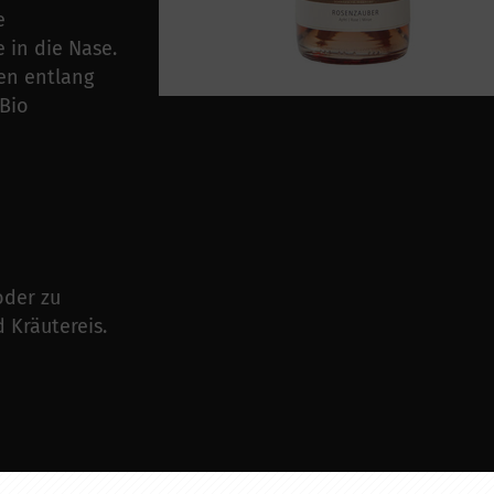
e
 in die Nase.
en entlang
Bio
oder zu
 Kräutereis.