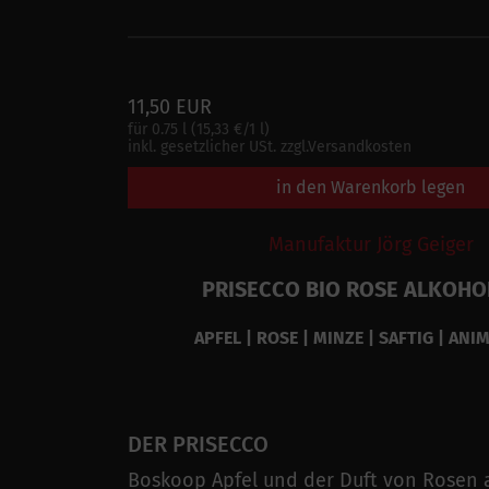
11,50 EUR
für 0.75 l (15,33 €/1 l)
inkl. gesetzlicher USt. zzgl.Versandkosten
in den Warenkorb legen
Manufaktur Jörg Geiger
PRISECCO BIO ROSE ALKOHO
APFEL | ROSE | MINZE | SAFTIG | ANI
DER PRISECCO
Boskoop Apfel und der Duft von Rosen al