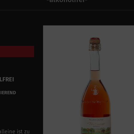
LFREI
MIEREND
leine ist zu