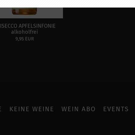
ISECCO APFELSINFONIE
alkoholfrei
9,95 EUR
E
KEINE WEINE
WEIN ABO
EVENTS