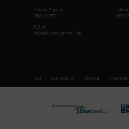
Telefon Meppen
Telefo
05931 847571
05932 
E-Mail
info
@huelsmann-wein.de
AGB
Datenschutz
Widerruf
Impressu