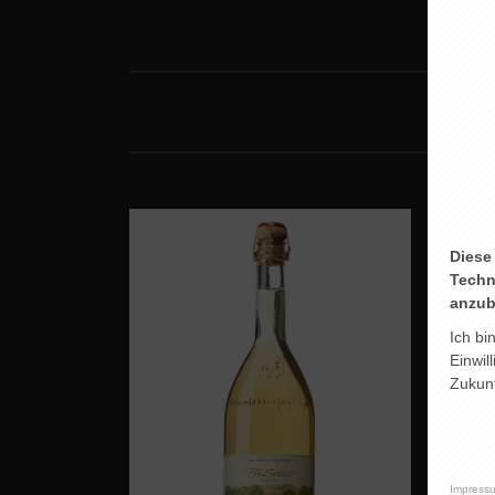
Diese
Techn
anzub
Ich bi
Einwil
Zukunf
Impress