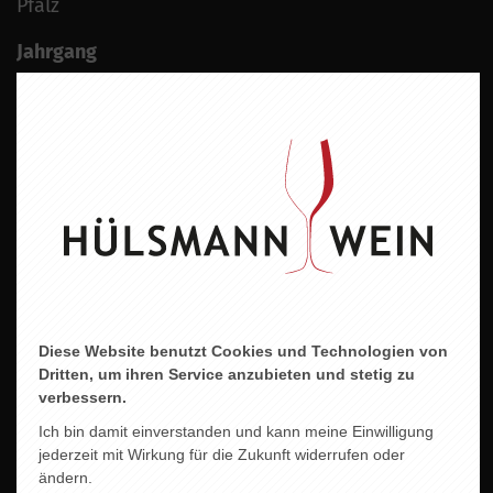
Pfalz
Jahrgang
2024
Alkoholgehalt
12,5 % vol.
Allergene
enthält Sulfite
Abfüller/Erzeuger
Weingut Rings 67251 Freinsheim Deutschland
Zertifiziert
Diese Website benutzt Cookies und Technologien von
Dritten, um ihren Service anzubieten und stetig zu
BIO DE-ÖKO-022
verbessern.
Ich bin damit einverstanden und kann meine Einwilligung
jederzeit mit Wirkung für die Zukunft widerrufen oder
ändern.